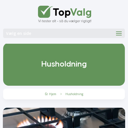
Vælg en side
Husholdning
Hjem
Husholdning
5
