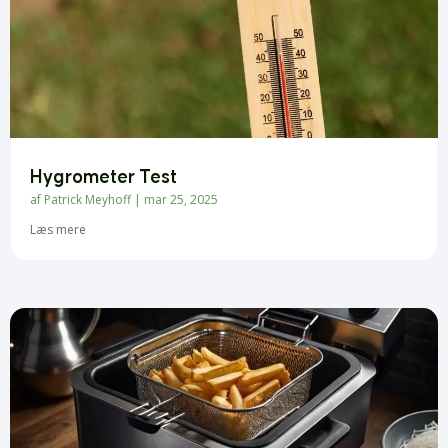
Hygrometer Test
af
Patrick Meyhoff
|
mar 25, 2025
Læs mere