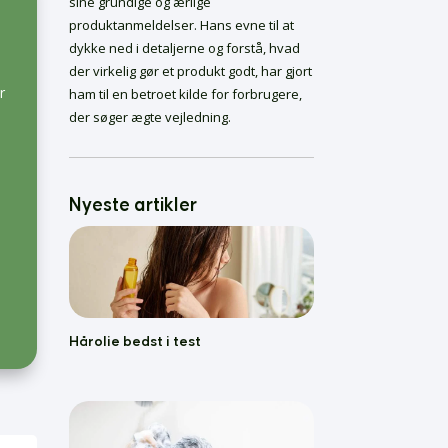
sine grundige og ærlige
Skælshampoo Bedst i
produktanmeldelser. Hans evne til at
Test
dykke ned i detaljerne og forstå, hvad
Bedste Krøllecremer
der virkelig gør et produkt godt, har gjort
Bedste Malersprøjter
r
ham til en betroet kilde for forbrugere,
Føntørrer bedst i test
der søger ægte vejledning.
Nyeste artikler
Hårolie bedst i test