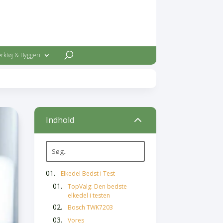
rktøj & Byggeri
2
Indhold
Elkedel Bedst i Test
TopValg: Den bedste
elkedel i testen
Bosch TWK7203
Vores