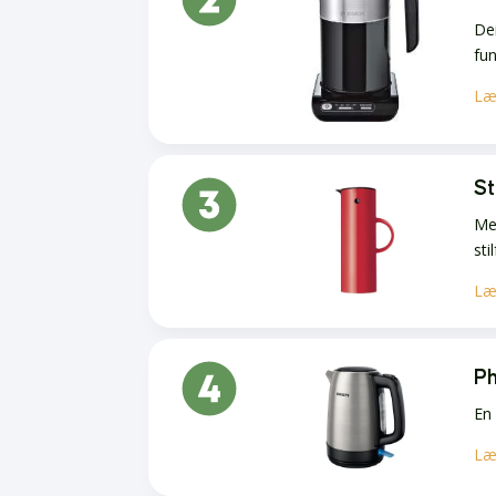
Den
fun
Læ
St
Med
sti
Læ
Ph
En 
Læ