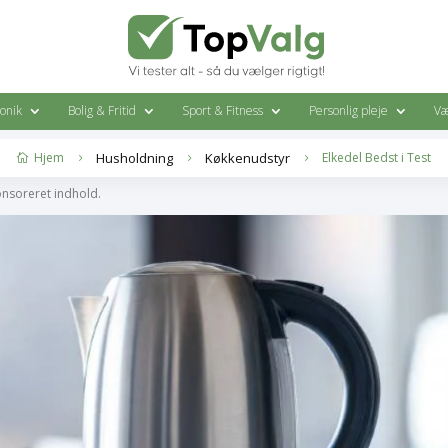
ronik
Bolig & Fritid
Sport & Fitness
Personlig pleje
Væ
Hjem
Husholdning
Køkkenudstyr
Elkedel Bedst i Test

5
5
5
onsoreret indhold.