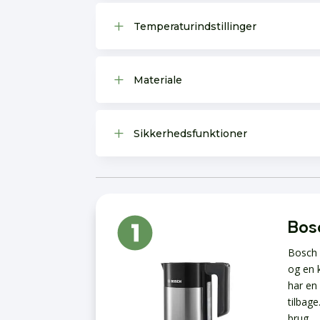
L
Temperaturindstillinger
L
Materiale
L
Sikkerhedsfunktioner
Bos
Bosch 
og en 
har en
tilbage
brug