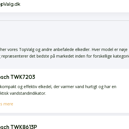
opValg.dk
i her vores TopValg og andre anbefalede elkedler. Hver model er nøje
g repræsenterer det bedste på markedet inden for forskellige kategori
osch TWK7203
kompakt og effektiv elkedel, der varmer vand hurtigt og har en
ktisk vandstandindikator.
s mere
osch TWK8613P