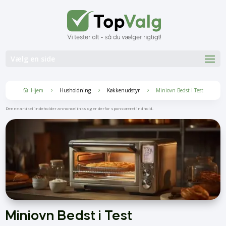
Vælg en side
Hjem
Husholdning
Køkkenudstyr
Miniovn Bedst i Test
5
5
5

Denne artikel indeholder annoncelinks og er derfor sponsoreret indhold.
Miniovn Bedst i Test