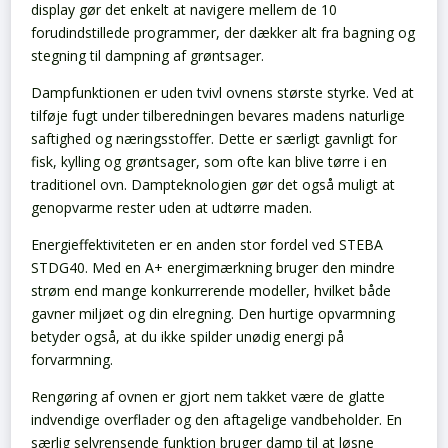
display gør det enkelt at navigere mellem de 10
forudindstillede programmer, der dækker alt fra bagning og
stegning til dampning af grøntsager.
Dampfunktionen er uden tvivl ovnens største styrke. Ved at
tilføje fugt under tilberedningen bevares madens naturlige
saftighed og næringsstoffer. Dette er særligt gavnligt for
fisk, kylling og grøntsager, som ofte kan blive tørre i en
traditionel ovn. Dampteknologien gør det også muligt at
genopvarme rester uden at udtørre maden.
Energieffektiviteten er en anden stor fordel ved STEBA
STDG40. Med en A+ energimærkning bruger den mindre
strøm end mange konkurrerende modeller, hvilket både
gavner miljøet og din elregning. Den hurtige opvarmning
betyder også, at du ikke spilder unødig energi på
forvarmning.
Rengøring af ovnen er gjort nem takket være de glatte
indvendige overflader og den aftagelige vandbeholder. En
særlig selvrensende funktion bruger damp til at løsne