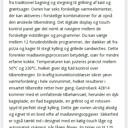
fra traditionel bagning og stegning til grillning af kød og
grøntsager. Ovnen har seks forskellige varmeelementer,
der kan aktiveres i forskellige kombinationer for at opnå
den ønskede tilberedning.
Det digitale display og touch-
kontrol panel gør det nemt at navigere mellem de
forskellige indstillinger og programmer. Du kan vælge
mellem 12 forudindstillede programmer, der dækker alt fra
pizza og kager til stegt kylling og grillede sandwiches. Dette
forenkler madlavningsprocessen betydeligt, især for mindre
erfarne kokke.
Temperaturen kan justeres præcist mellem
50°C og 230°C, hvilket giver dig fuld kontrol over
tilberedningen. En kraftig konvektionsblæser sikrer jævn
varmefordeling i hele ovnrummet, hvilket resulterer i
ensartet tilberedte retter hver gang.
Gastroback 42814
kommer med et omfattende tilbehørssæt, herunder en dyb
bageplade, en flad bageplade, en grillrist og et rotisseri-
spyd til perfekt stegt kylling. Dette gør ovnen utrolig alsidig
og egnet til en bred vifte af madlavningsopgaver.
Sikkerhed
er også tænkt ind i designet med en kølig-touch låge og
automatisk slukning, når lågen åbnes. En timer op til 120