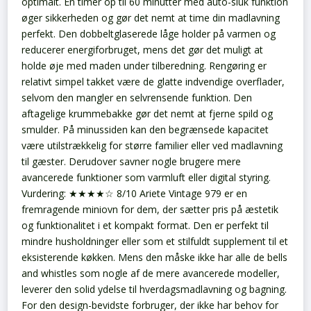
optimalt.
En timer op til 60 minutter med auto-sluk funktion
øger sikkerheden og gør det nemt at time din madlavning
perfekt. Den dobbeltglaserede låge holder på varmen og
reducerer energiforbruget, mens det gør det muligt at
holde øje med maden under tilberedning.
Rengøring er
relativt simpel takket være de glatte indvendige overflader,
selvom den mangler en selvrensende funktion. Den
aftagelige krummebakke gør det nemt at fjerne spild og
smulder.
På minussiden kan den begrænsede kapacitet
være utilstrækkelig for større familier eller ved madlavning
til gæster. Derudover savner nogle brugere mere
avancerede funktioner som varmluft eller digital styring.
Vurdering: ★★★★☆ 8/10
Ariete Vintage 979 er en
fremragende miniovn for dem, der sætter pris på æstetik
og funktionalitet i et kompakt format. Den er perfekt til
mindre husholdninger eller som et stilfuldt supplement til et
eksisterende køkken. Mens den måske ikke har alle de bells
and whistles som nogle af de mere avancerede modeller,
leverer den solid ydelse til hverdagsmadlavning og bagning.
For den design-bevidste forbruger, der ikke har behov for