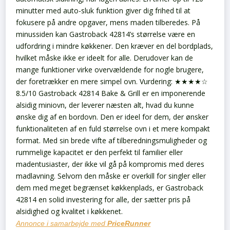
minutter med auto-sluk funktion giver dig frihed til at
fokusere på andre opgaver, mens maden tilberedes.
På
minussiden kan Gastroback 42814’s størrelse være en
udfordring i mindre køkkener. Den kræver en del bordplads,
hvilket måske ikke er ideelt for alle. Derudover kan de
mange funktioner virke overvældende for nogle brugere,
der foretrækker en mere simpel ovn.
Vurdering: ★★★★☆
8.5/10
Gastroback 42814 Bake & Grill er en imponerende
alsidig miniovn, der leverer næsten alt, hvad du kunne
ønske dig af en bordovn. Den er ideel for dem, der ønsker
funktionaliteten af en fuld størrelse ovn i et mere kompakt
format. Med sin brede vifte af tilberedningsmuligheder og
rummelige kapacitet er den perfekt til familier eller
madentusiaster, der ikke vil gå på kompromis med deres
madlavning. Selvom den måske er overkill for singler eller
dem med meget begrænset køkkenplads, er Gastroback
42814 en solid investering for alle, der sætter pris på
alsidighed og kvalitet i køkkenet.
Annonce i samarbejde med
PriceRunner