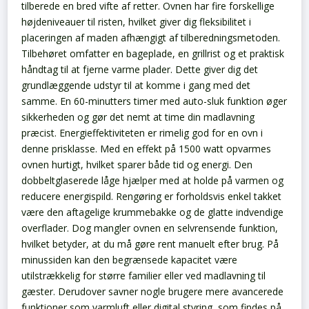
tilberede en bred vifte af retter. Ovnen har fire forskellige
højdeniveauer til risten, hvilket giver dig fleksibilitet i
placeringen af maden afhængigt af tilberedningsmetoden.
Tilbehøret omfatter en bageplade, en grillrist og et praktisk
håndtag til at fjerne varme plader. Dette giver dig det
grundlæggende udstyr til at komme i gang med det
samme. En 60-minutters timer med auto-sluk funktion øger
sikkerheden og gør det nemt at time din madlavning
præcist.
Energieffektiviteten er rimelig god for en ovn i
denne prisklasse. Med en effekt på 1500 watt opvarmes
ovnen hurtigt, hvilket sparer både tid og energi. Den
dobbeltglaserede låge hjælper med at holde på varmen og
reducere energispild.
Rengøring er forholdsvis enkel takket
være den aftagelige krummebakke og de glatte indvendige
overflader. Dog mangler ovnen en selvrensende funktion,
hvilket betyder, at du må gøre rent manuelt efter brug.
På
minussiden kan den begrænsede kapacitet være
utilstrækkelig for større familier eller ved madlavning til
gæster. Derudover savner nogle brugere mere avancerede
funktioner som varmluft eller digital styring, som findes på