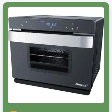
Føntørrer bedst i test