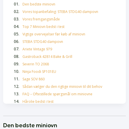
Den bedste miniovn
Vores topanbefaling: STEBA STDG40 dampovn
Vores fremgangsmåde
Top 7 Miniovn bedst i test
Vigtige overvejelser før køb af miniovn
STEBA STDG40 dampovn
Ariete Vintage 979
Gastroback 42814 Bake & Grill
Severin TO 2068
Ninja Foodi SP101EU
Sage SOV 860
Sådan vælger du den rigtige miniovn til dit behov
FAQ – Oftestillede spørgsmål om miniovne
Hårolie bedst i test
Skælshampoo Bedst i Test
Bedste Krøllecremer
Bedste Malersprøjter
Den bedste miniovn