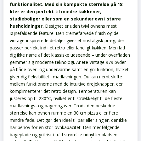
funktionalitet. Med sin kompakte størrelse på 18
liter er den perfekt til mindre køkkener,
studieboliger eller som en sekundær ovn i større
husholdninger.
Designet er uden tvivl ovnens mest
iøjnefaldende feature. Den cremefarvede finish og de
vintage-inspirerede detaljer giver et nostalgisk præg, der
passer perfekt ind i et retro eller landligt køkken. Men lad
dig ikke narre af det klassiske udseende – under overfladen
gemmer sig moderne teknologi.
Ariete Vintage 979 byder
på både over- og undervarme samt en grillfunktion, hvilket
giver dig fleksibilitet i madlavningen. Du kan nemt skifte
mellem funktionerne med de intuitive drejeknapper, der
komplimenterer det retro design. Temperaturen kan
justeres op til 230°C, hvilket er tilstrækkeligt til de fleste
madlavnings- og bageopgaver.
Trods den beskedne
størrelse kan ovnen rumme en 30 cm pizza eller flere
mindre fade. Det gør den ideel til par eller singler, der ikke
har behov for en stor ovnkapacitet. Den medfølgende
bageplade og grillrist i fuld størrelse udnytter pladsen