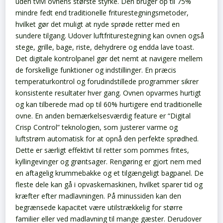
uden tvivl ovnens største styrke. Den bruger op til 75%
mindre fedt end traditionelle friturestegningsmetoder,
hvilket gør det muligt at nyde sprøde retter med en
sundere tilgang. Udover luftfriturestegning kan ovnen også
stege, grille, bage, riste, dehydrere og endda lave toast.
Det digitale kontrolpanel gør det nemt at navigere mellem
de forskellige funktioner og indstillinger. En præcis
temperaturkontrol og forudindstillede programmer sikrer
konsistente resultater hver gang. Ovnen opvarmes hurtigt
og kan tilberede mad op til 60% hurtigere end traditionelle
ovne.
En anden bemærkelsesværdig feature er “Digital
Crisp Control” teknologien, som justerer varme og
luftstrøm automatisk for at opnå den perfekte sprødhed.
Dette er særligt effektivt til retter som pommes frites,
kyllingevinger og grøntsager.
Rengøring er gjort nem med
en aftagelig krummebakke og et tilgængeligt bagpanel. De
fleste dele kan gå i opvaskemaskinen, hvilket sparer tid og
kræfter efter madlavningen.
På minussiden kan den
begrænsede kapacitet være utilstrækkelig for større
familier eller ved madlavning til mange gæster. Derudover