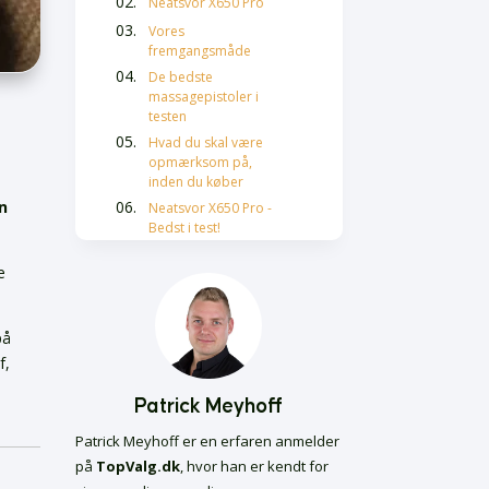
Neatsvor X650 Pro
Vores
fremgangsmåde
De bedste
massagepistoler i
testen
Hvad du skal være
opmærksom på,
inden du køber
en
Neatsvor X650 Pro -
Bedst i test!
Roborock S8 MaxV
e
Ultra
Neatsvor X500
Sådan får du mest ud
på
af din robotstøvsuger
f,
Fremtiden for
robotstøvsugere
Patrick Meyhoff
Ofte stillede
spørgsmål
Patrick Meyhoff er en erfaren anmelder
på
TopValg.dk
, hvor han er kendt for
Hårolie bedst i test