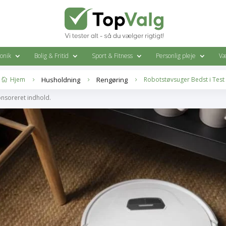
ronik
Bolig & Fritid
Sport & Fitness
Personlig pleje
Væ
Hjem
Husholdning
Rengøring
Robotstøvsuger Bedst i Test

5
5
5
onsoreret indhold.