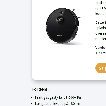
ønsker
op til
levere
Batteri
opladni
over r
møbler
Vurde
⭐ 10/1
Se 
Fordele:
Kraftig sugestyrke på 6000 Pa
Lang batterilevetid på 180 min