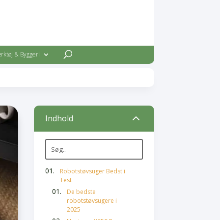
rktøj & Byggeri
2
Indhold
Robotstøvsuger Bedst i
Test
De bedste
robotstøvsugere i
2025