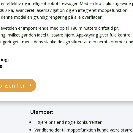
 en effektiv og intelligent robotstøvsuger. Med en kraftfuld sugeevne
 6000 Pa, avanceret lasernavigation og en integreret moppefunktion
r denne model en grundig rengøring på alle overflader.
levetiden er imponerende med op til 180 minutters driftstid pr.
ng, hvilket gør den ideel til større hjem. App-styring giver fuld kontrol
engøringen, mens dens slanke design sikrer, at den nemt kommer un
.
ring:
0
prisen her
Ulemper:
Højere pris end nogle konkurrenter
Vandbeholder til moppefunktion kunne være større