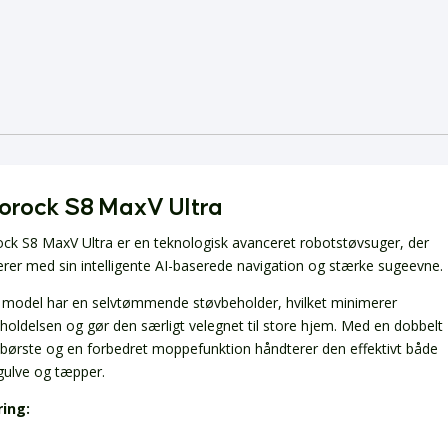
orock S8 MaxV Ultra
ck S8 MaxV Ultra er en teknologisk avanceret robotstøvsuger, der
rer med sin intelligente AI-baserede navigation og stærke sugeevne.
model har en selvtømmende støvbeholder, hvilket minimerer
eholdelsen og gør den særligt velegnet til store hjem. Med en dobbelt
ørste og en forbedret moppefunktion håndterer den effektivt både
gulve og tæpper.
ring: