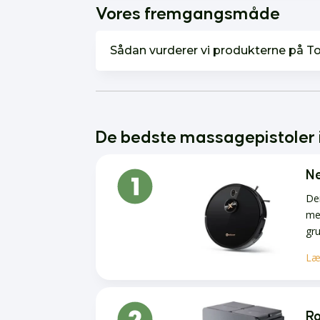
Vores fremgangsmåde
Sådan vurderer vi produkterne på T
De bedste massagepistoler 
Ne
De
med
gru
Læ
Ro