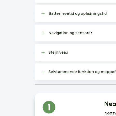
L
Batterilevetid og opladningstid
L
Navigation og sensorer
L
Støjniveau
L
Selvtømmende funktion og moppef
Neat
Neatsvo