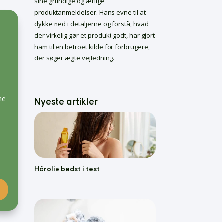
sine grundige og ærlige
Skælshampoo Bedst i
Test
produktanmeldelser. Hans evne til at
Bedste Krøllecremer
dykke ned i detaljerne og forstå, hvad
der virkelig gør et produkt godt, har gjort
Bedste Malersprøjter
ham til en betroet kilde for forbrugere,
Føntørrer bedst i test
der søger ægte vejledning.
ne
Nyeste artikler
Hårolie bedst i test