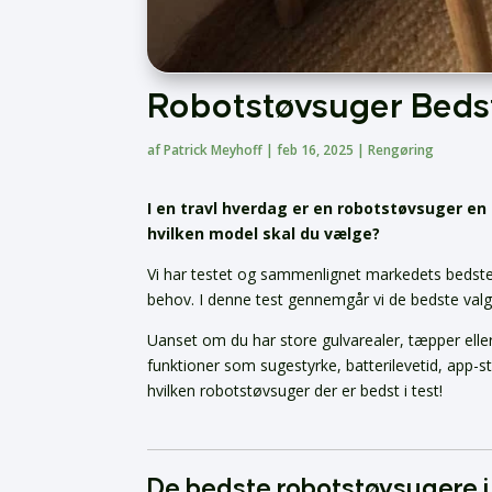
Robotstøvsuger Bedst
af
Patrick Meyhoff
|
feb 16, 2025
|
Rengøring
I en travl hverdag er en robotstøvsuger en
hvilken model skal du vælge?
Vi har testet og sammenlignet markedets bedste 
behov. I denne test gennemgår vi de bedste valg
Uanset om du har store gulvarealer, tæpper eller
funktioner som sugestyrke, batterilevetid, app-st
hvilken robotstøvsuger der er bedst i test!
De bedste robotstøvsugere 