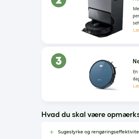
Med
per
sel
Læ
N
En 
dag
Læ
Hvad du skal være opmærks
L
Sugestyrke og rengøringseffektivite