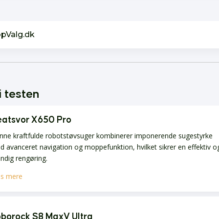
opValg.dk
i testen
atsvor X650 Pro
nne kraftfulde robotstøvsuger kombinerer imponerende sugestyrke
 avanceret navigation og moppefunktion, hvilket sikrer en effektiv o
ndig rengøring.
s mere
borock S8 MaxV Ultra