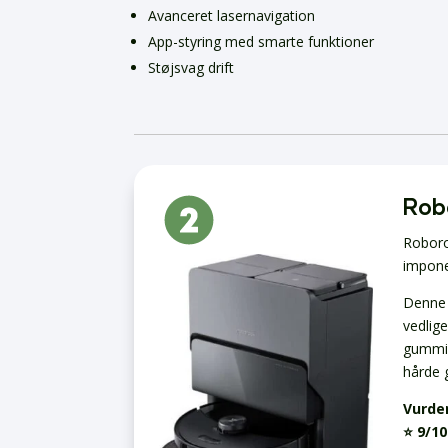
Avanceret lasernavigation
App-styring med smarte funktioner
Støjsvag drift
Rob
Roboro
impone
Denne 
vedlig
gummib
hårde 
Vurde
⭐ 9/10