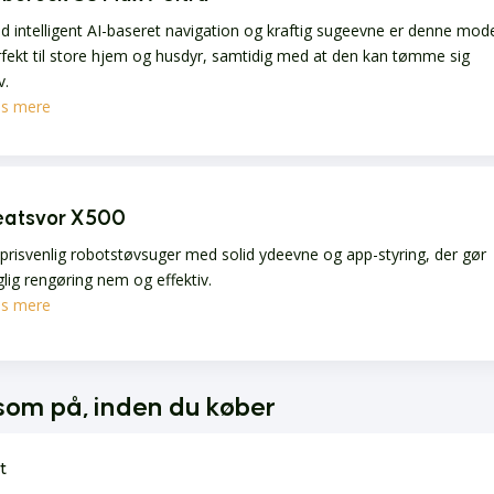
 intelligent AI-baseret navigation og kraftig sugeevne er denne mod
fekt til store hjem og husdyr, samtidig med at den kan tømme sig
v.
s mere
eatsvor X500
prisvenlig robotstøvsuger med solid ydeevne og app-styring, der gør
lig rengøring nem og effektiv.
s mere
om på, inden du køber
t