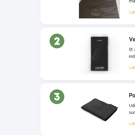
mat
Læ
Ve
Et 
ind
Læ
Po
Udm
su
Læ