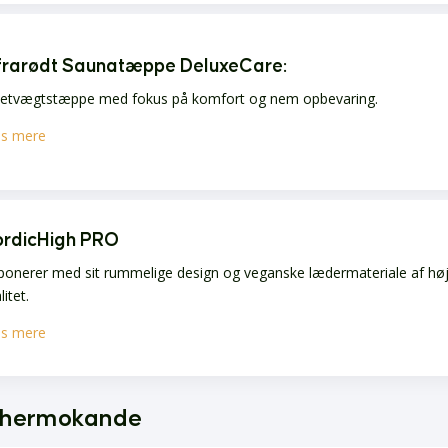
frarødt Saunatæppe DeluxeCare
:
 letvægtstæppe med fokus på komfort og nem opbevaring.
s mere
rdicHigh PRO
ponerer med sit rummelige design og veganske lædermateriale af hø
litet.
s mere
 thermokande