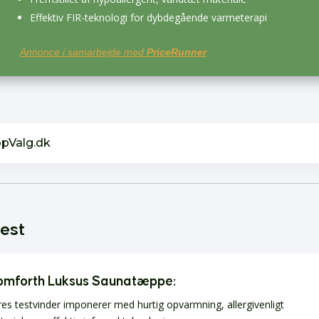
Effektiv FIR-teknologi for dybdegående varmeterapi
Annonce i samarbejde med
PriceRunner
opValg.dk
test
mforth Luksus Saunatæppe
:
es testvinder imponerer med hurtig opvarmning, allergivenligt