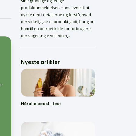
NordicHigh PRO:
sine grundige og ærlige
Nordisk kvalitet og
produktanmeldelser. Hans evne til at
rummelighed
dykke ned i detaljerne og forstå, hvad
Sådan får du mest ud
der virkelig gør et produkt godt, har gjort
af dit saunatæppe
ham til en betroet kilde for forbrugere,
Fremtiden for
der søger ægte vejledning.
infrarød saunaterapi
Oftestillede
spørgsmål om
Saunatæpper
Hårolie bedst i test
Nyeste artikler
Skælshampoo Bedst i
Test
Bedste Krøllecremer
te
Bedste Malersprøjter
Føntørrer bedst i test
Hårolie bedst i test