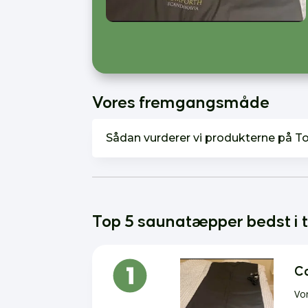
Vores fremgangsmåde
Sådan vurderer vi produkterne på T
Top 5 saunatæpper bedst i 
Co
Vor