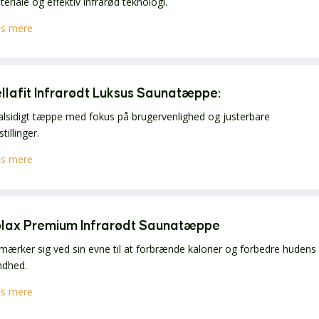
eriale og effektiv infrarød teknologi.
s mere
llafit Infrarødt Luksus Saunatæppe
:
alsidigt tæppe med fokus på brugervenlighed og justerbare
stillinger.
s mere
lax Premium Infrarødt Saunatæppe
ærker sig ved sin evne til at forbrænde kalorier og forbedre hudens
ndhed.
s mere