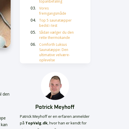
topanbefaling
Vores
fremgangsmåde
Top 5 saunatæpper
bedst i test
Sådan vælger du den
rette thermokande
Comforth Luksus
Saunatæppe: Den
ultimative velvære-
oplevelse
Vellafit Infrarødt
Luksus Saunatæppe:
Alsidighed møder
komfort
Polax Premium
al den
Infrarødt
Saunatæppe: Effektiv
vægttabshjælper
Patrick Meyhoff
Infrarødt Saunatæppe
Patrick Meyhoff er en erfaren anmelder
DeluxeCare: Letvægts
æppe
luksus
på
TopValg.dk
, hvor han er kendt for
u kan