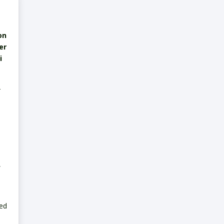
on
er
i
-
n
,
red
i