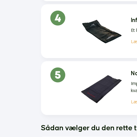
In
Et
Læ
No
Im
kva
Læ
Sådan vælger du den rette