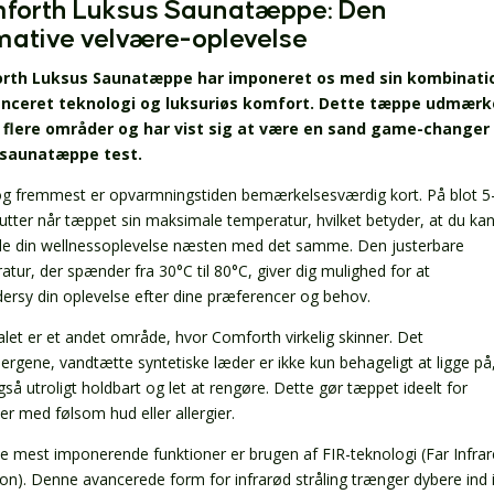
forth Luksus Saunatæppe: Den
imative velvære-oplevelse
rth Luksus Saunatæppe har imponeret os med sin kombinati
anceret teknologi og luksuriøs komfort. Dette tæppe udmærk
 flere områder og har vist sig at være en sand game-changer 
 saunatæppe test.
og fremmest er opvarmningstiden bemærkelsesværdig kort. På blot 5
utter når tæppet sin maksimale temperatur, hvilket betyder, at du ka
e din wellnessoplevelse næsten med det samme. Den justerbare
atur, der spænder fra 30°C til 80°C, giver dig mulighed for at
ersy din oplevelse efter dine præferencer og behov.
alet er et andet område, hvor Comforth virkelig skinner. Det
lergene, vandtætte syntetiske læder er ikke kun behageligt at ligge på
så utroligt holdbart og let at rengøre. Dette gør tæppet ideelt for
er med følsom hud eller allergier.
de mest imponerende funktioner er brugen af FIR-teknologi (Far Infra
ion). Denne avancerede form for infrarød stråling trænger dybere ind 