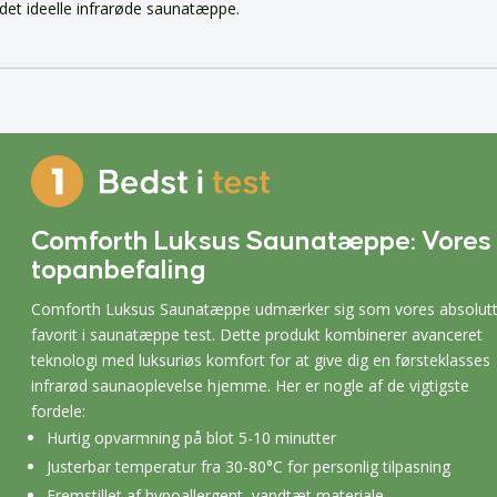
det ideelle infrarøde saunatæppe.
Comforth Luksus Saunatæppe: Vores
topanbefaling
Comforth Luksus Saunatæppe udmærker sig som vores absolut
favorit i saunatæppe test. Dette produkt kombinerer avanceret
teknologi med luksuriøs komfort for at give dig en førsteklasses
infrarød saunaoplevelse hjemme. Her er nogle af de vigtigste
fordele:
Hurtig opvarmning på blot 5-10 minutter
Justerbar temperatur fra 30-80°C for personlig tilpasning
Fremstillet af hypoallergent, vandtæt materiale