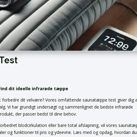
Test
ind dit ideelle infrarøde tæppe
at forbedre dit velvære? Vores omfattende saunatæppe test giver dig 
valg. Vi har grundigt undersøgt og sammenlignet de bedste infrarøde
odukt, der passer bedst til dine behov.
rbedret blodcirkulation eller bare total afslapning, vil vores saunat
ialer og funktioner til pris og ydeevne. Læs med og opdag, hvordan d