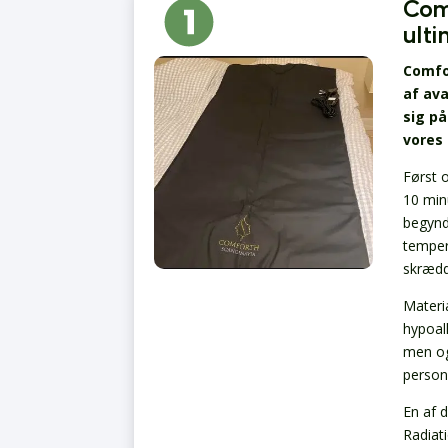
Com
ult
Comfo
af av
sig på
vores
Først 
10 min
begynd
temper
skrædd
Materi
hypoal
men og
person
En af 
Radiat