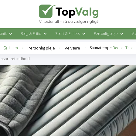
ronik
Bolig & Fritid
Sport & Fitness
Personlig pleje
Væ
Hjem
Personlig pleje
Velvære
Saunatæppe
Bedst i Test

5
5
5
onsoreret indhold.