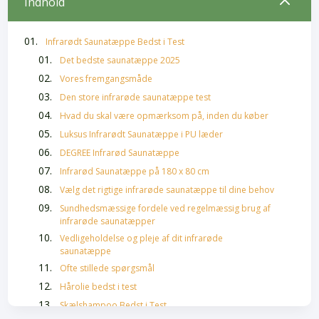
2
Indhold
Infrarødt Saunatæppe Bedst i Test
Det bedste saunatæppe 2025
Vores fremgangsmåde
Den store infrarøde saunatæppe test
Hvad du skal være opmærksom på, inden du køber
Luksus Infrarødt Saunatæppe i PU læder
DEGREE Infrarød Saunatæppe
Infrarød Saunatæppe på 180 x 80 cm
Vælg det rigtige infrarøde saunatæppe til dine behov
Sundhedsmæssige fordele ved regelmæssig brug af
infrarøde saunatæpper
Vedligeholdelse og pleje af dit infrarøde
saunatæppe
Ofte stillede spørgsmål
Hårolie bedst i test
Skælshampoo Bedst i Test