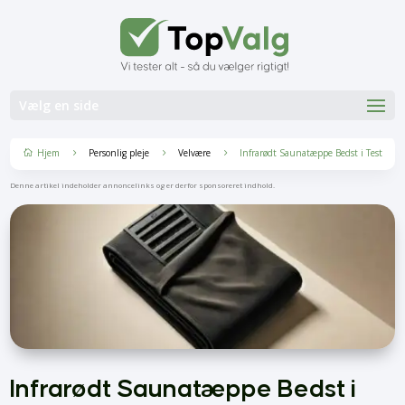
Vælg en side
Hjem
Personlig pleje
Velvære
Infrarødt Saunatæppe Bedst i Test
5
5
5

Denne artikel indeholder annoncelinks og er derfor sponsoreret indhold.
Infrarødt Saunatæppe Bedst i