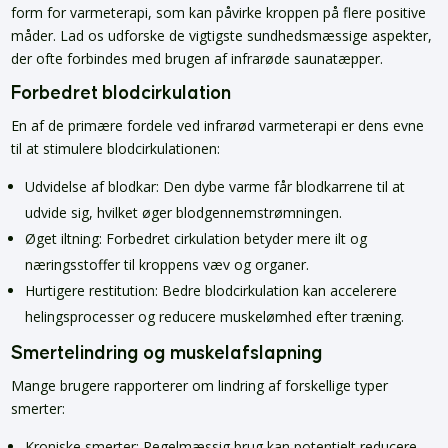
form for varmeterapi, som kan påvirke kroppen på flere positive
måder. Lad os udforske de vigtigste sundhedsmæssige aspekter,
der ofte forbindes med brugen af infrarøde saunatæpper.
Forbedret blodcirkulation
En af de primære fordele ved infrarød varmeterapi er dens evne
til at stimulere blodcirkulationen:
Udvidelse af blodkar: Den dybe varme får blodkarrene til at
udvide sig, hvilket øger blodgennemstrømningen.
Øget iltning: Forbedret cirkulation betyder mere ilt og
næringsstoffer til kroppens væv og organer.
Hurtigere restitution: Bedre blodcirkulation kan accelerere
helingsprocesser og reducere muskelømhed efter træning.
Smertelindring og muskelafslapning
Mange brugere rapporterer om lindring af forskellige typer
smerter:
Kroniske smerter: Regelmæssig brug kan potentielt reducere