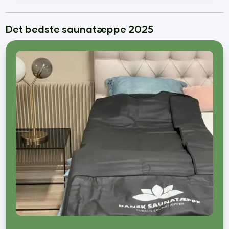
Bedste Krøllecremer
Bedste Malersprøjter
Det bedste saunatæppe 2025
Føntørrer bedst i test