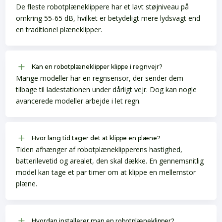
De fleste robotplæneklippere har et lavt støjniveau på
omkring 55-65 dB, hvilket er betydeligt mere lydsvagt end
en traditionel plæneklipper.
L
Kan en robotplæneklipper klippe i regnvejr?
Mange modeller har en regnsensor, der sender dem
tilbage til ladestationen under dårligt vejr. Dog kan nogle
avancerede modeller arbejde i let regn.
L
Hvor lang tid tager det at klippe en plæne?
Tiden afhænger af robotplæneklipperens hastighed,
batterilevetid og arealet, den skal dække. En gennemsnitlig
model kan tage et par timer om at klippe en mellemstor
plæne.
L
Hvordan installerer man en robotplæneklipper?