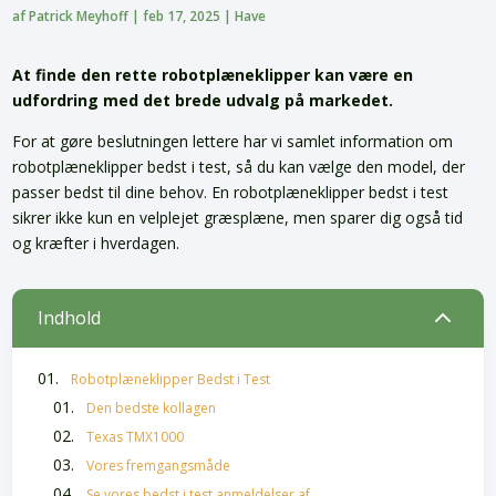
af
Patrick Meyhoff
|
feb 17, 2025
|
Have
At finde den rette robotplæneklipper kan være en
udfordring med det brede udvalg på markedet.
For at gøre beslutningen lettere har vi samlet information om
robotplæneklipper bedst i test, så du kan vælge den model, der
passer bedst til dine behov. En robotplæneklipper bedst i test
sikrer ikke kun en velplejet græsplæne, men sparer dig også tid
og kræfter i hverdagen.
2
Indhold
Robotplæneklipper Bedst i Test
Den bedste kollagen
Texas TMX1000
Vores fremgangsmåde
Se vores bedst i test anmeldelser af