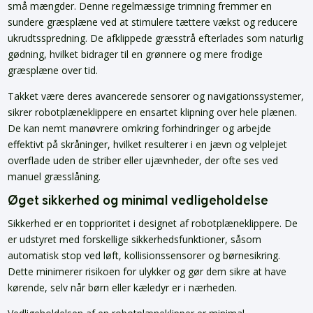
små mængder. Denne regelmæssige trimning fremmer en
sundere græsplæne ved at stimulere tættere vækst og reducere
ukrudtsspredning. De afklippede græsstrå efterlades som naturlig
gødning, hvilket bidrager til en grønnere og mere frodige
græsplæne over tid.
Takket være deres avancerede sensorer og navigationssystemer,
sikrer robotplæneklippere en ensartet klipning over hele plænen.
De kan nemt manøvrere omkring forhindringer og arbejde
effektivt på skråninger, hvilket resulterer i en jævn og velplejet
overflade uden de striber eller ujævnheder, der ofte ses ved
manuel græsslåning.
Øget sikkerhed og minimal vedligeholdelse
Sikkerhed er en topprioritet i designet af robotplæneklippere. De
er udstyret med forskellige sikkerhedsfunktioner, såsom
automatisk stop ved løft, kollisionssensorer og børnesikring.
Dette minimerer risikoen for ulykker og gør dem sikre at have
kørende, selv når børn eller kæledyr er i nærheden.