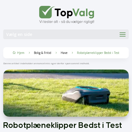
Vælg en side
Hjem
Bolig & Fritid
Have
Robotplæneklipper Bedst i Test
5
5
5

Denne artikel indeholder annoncelinks og er derfor sponsoreret indhold.
Robotplæneklipper Bedst i Test