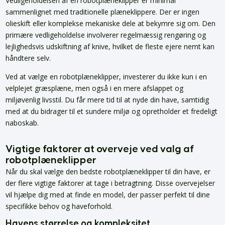
Vedligeholdelsen af en robotplæneklipper er minimal
sammenlignet med traditionelle plæneklippere. Der er ingen
olieskift eller komplekse mekaniske dele at bekymre sig om. Den
primære vedligeholdelse involverer regelmæssig rengøring og
lejlighedsvis udskiftning af knive, hvilket de fleste ejere nemt kan
håndtere selv.
Ved at vælge en robotplæneklipper, investerer du ikke kun i en
velplejet græsplæne, men også i en mere afslappet og
miljøvenlig livsstil. Du får mere tid til at nyde din have, samtidig
med at du bidrager til et sundere miljø og opretholder et fredeligt
naboskab.
Vigtige faktorer at overveje ved valg af
robotplæneklipper
Når du skal vælge den bedste robotplæneklipper til din have, er
der flere vigtige faktorer at tage i betragtning. Disse overvejelser
vil hjælpe dig med at finde en model, der passer perfekt til dine
specifikke behov og haveforhold.
Havens størrelse og kompleksitet