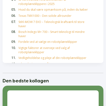
robotplæneklippere i 2025
Hvad du skal være opmærksom på, inden du køber
Texas TMX1000 – Den solide allrounder
Stihl iMOW 7 EVO – Teknologisk kraftværk til store
haver
Bosch Indego M+ 700 – Smart teknologi til mindre
haver
Fordele ved at vælge en robotplæneklipper
Vigtige faktorer at overveje ved valg af
robotplæneklipper
Vedligeholdelse og pleje af din robotplæneklipper
Oftestillede spørgsmål
Hårolie bedst i test
Skælshampoo Bedst i Test
Den bedste kollagen
Bedste Krøllecremer
Bedste Malersprøjter
Føntørrer bedst i test