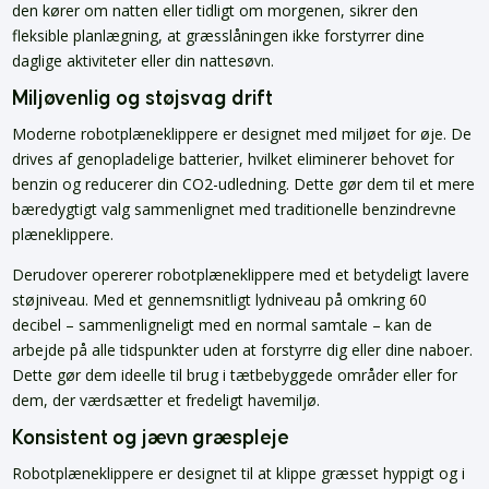
den kører om natten eller tidligt om morgenen, sikrer den
fleksible planlægning, at græsslåningen ikke forstyrrer dine
daglige aktiviteter eller din nattesøvn.
Miljøvenlig og støjsvag drift
Moderne robotplæneklippere er designet med miljøet for øje. De
drives af genopladelige batterier, hvilket eliminerer behovet for
benzin og reducerer din CO2-udledning. Dette gør dem til et mere
bæredygtigt valg sammenlignet med traditionelle benzindrevne
plæneklippere.
Derudover opererer robotplæneklippere med et betydeligt lavere
støjniveau. Med et gennemsnitligt lydniveau på omkring 60
decibel – sammenligneligt med en normal samtale – kan de
arbejde på alle tidspunkter uden at forstyrre dig eller dine naboer.
Dette gør dem ideelle til brug i tætbebyggede områder eller for
dem, der værdsætter et fredeligt havemiljø.
Konsistent og jævn græspleje
Robotplæneklippere er designet til at klippe græsset hyppigt og i