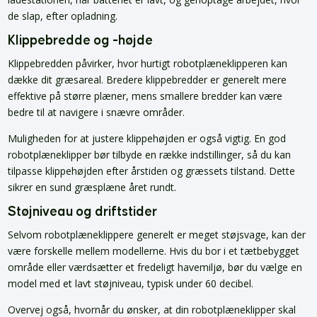
de slap, efter opladning.
Klippebredde og -højde
Klippebredden påvirker, hvor hurtigt robotplæneklipperen kan
dække dit græsareal. Bredere klippebredder er generelt mere
effektive på større plæner, mens smallere bredder kan være
bedre til at navigere i snævre områder.
Muligheden for at justere klippehøjden er også vigtig. En god
robotplæneklipper bør tilbyde en række indstillinger, så du kan
tilpasse klippehøjden efter årstiden og græssets tilstand. Dette
sikrer en sund græsplæne året rundt.
Støjniveau og driftstider
Selvom robotplæneklippere generelt er meget støjsvage, kan der
være forskelle mellem modellerne. Hvis du bor i et tætbebygget
område eller værdsætter et fredeligt havemiljø, bør du vælge en
model med et lavt støjniveau, typisk under 60 decibel.
Overvej også, hvornår du ønsker, at din robotplæneklipper skal