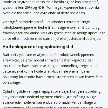
modeller angiver den maksimale hældning, de kan arbejde på,
typisk mellem 20% og 45%. For meget kuperede haver bør du
overveje modeller i den øvre ende af dette spektrum.
Vær også opmærksom på ujævnheder i terrænet. Nogle
robotplæneklippere er bedre til at navigere over små bump og
fordybninger end andre. Hvis din græsplæne er særligt ujævn, bør
du se efter modeller med større hjul eller justerbar klippehøjde.
Batterikapacitet og opladningstid
Batteriets ydeevne er afgørende for robotplæneklipperens
effektivitet. Se efter modeller med en batterikapacitet, der
matcher din haves størrelse. En god tommelfingerregel er, at
batteriet skal kunne holde til at klippe hele plænen på én
opladning for mindre haver, mens større arealer kan kræve flere
opladninger.
Opladningstiden er også vigtig at overveje. Hurtigere opladning
betyder mindre nedetid og mere effektiv græsslåning. Nogle
avancerede modeller kan endda automatisk vende tilbage til
ladestationen, når batteriet er lavt, og genoptage arbejdet, hvor