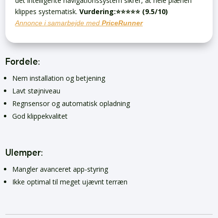
det intelligente navigationssystem sikrer, at hele plænen
klippes systematisk.
Vurdering:
⭐️⭐️⭐️⭐️⭐️ (9.5/10)
Annonce i samarbejde med
PriceRunner
Fordele:
Nem installation og betjening
Lavt støjniveau
Regnsensor og automatisk opladning
God klippekvalitet
Ulemper:
Mangler avanceret app-styring
Ikke optimal til meget ujævnt terræn