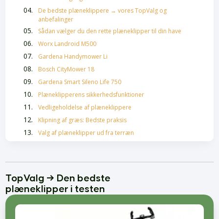
De bedste plæneklippere → vores TopValg og
anbefalinger
Sådan vælger du den rette plæneklipper til din have
Worx Landroid M500
Gardena Handymower Li
Bosch CityMower 18
Gardena Smart Sileno Life 750
Plæneklipperens sikkerhedsfunktioner
Vedligeholdelse af plæneklippere
Klipning af græs: Bedste praksis
Valg af plæneklipper ud fra terræn
Ofte stillede spørgsmål om plæneklippere
Hårolie bedst i test
Skælshampoo Bedst i Test
TopValg → Den bedste
Bedste Krøllecremer
plæneklipper i testen
Bedste Malersprøjter
Føntørrer bedst i test