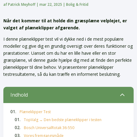
af
Patrick Meyhoff
|
mar 22, 2025
|
Bolig & Fritid
Når det kommer til at holde din græsplæne velplejet, er
valget af plæneklipper afgørende.
I denne plæneklipper test vil vi dykke ned i de mest populære
modeller og give dig en grundig oversigt over deres funktioner og
præstationer. Uanset om du har en lille have eller en stor
græsplæne, vil denne guide hjælpe dig med at finde den perfekte
plæneklipper til dine behov. Vi præsenterer plæneklipper
testresultaterne, så du kan træffe en informeret beslutning.
2
Indhold
Plæneklipper Test
TopValg → Den bedste plæneklipper i testen
Bosch UniversalRotak 36-550
Vores fremgangsmåde