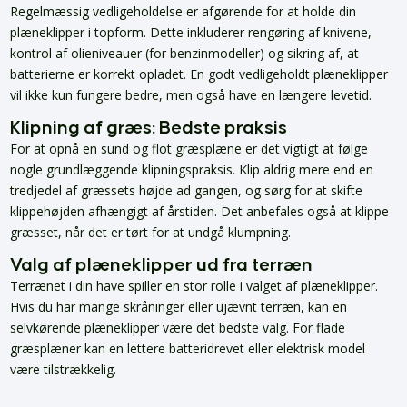
Regelmæssig vedligeholdelse er afgørende for at holde din
plæneklipper i topform. Dette inkluderer rengøring af knivene,
kontrol af olieniveauer (for benzinmodeller) og sikring af, at
batterierne er korrekt opladet. En godt vedligeholdt plæneklipper
vil ikke kun fungere bedre, men også have en længere levetid.
Klipning af græs: Bedste praksis
For at opnå en sund og flot græsplæne er det vigtigt at følge
nogle grundlæggende klipningspraksis. Klip aldrig mere end en
tredjedel af græssets højde ad gangen, og sørg for at skifte
klippehøjden afhængigt af årstiden. Det anbefales også at klippe
græsset, når det er tørt for at undgå klumpning.
Valg af plæneklipper ud fra terræn
Terrænet i din have spiller en stor rolle i valget af plæneklipper.
Hvis du har mange skråninger eller ujævnt terræn, kan en
selvkørende plæneklipper være det bedste valg. For flade
græsplæner kan en lettere batteridrevet eller elektrisk model
være tilstrækkelig.