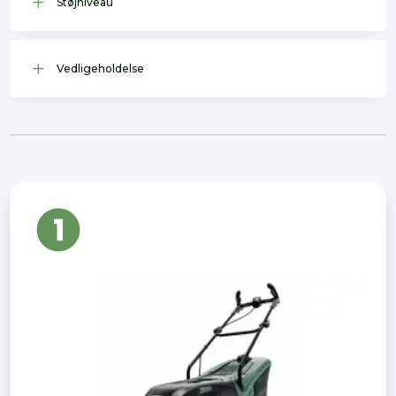
L
Støjniveau
L
Vedligeholdelse