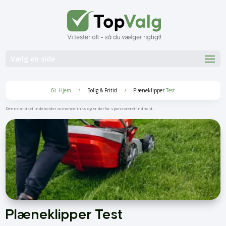
Vælg en side
Hjem
Bolig & Fritid
Plæneklipper
Test
5
5

Denne artikel indeholder annoncelinks og er derfor sponsoreret indhold.
Plæneklipper Test