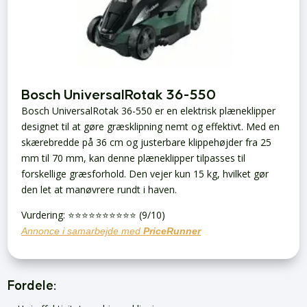
Bosch UniversalRotak 36-550
Bosch UniversalRotak 36-550 er en elektrisk plæneklipper
designet til at gøre græsklipning nemt og effektivt. Med en
skærebredde på 36 cm og justerbare klippehøjder fra 25
mm til 70 mm, kan denne plæneklipper tilpasses til
forskellige græsforhold. Den vejer kun 15 kg, hvilket gør
den let at manøvrere rundt i haven.
Vurdering: ⭐️⭐️⭐️⭐️⭐️⭐️⭐️⭐️⭐️⭐️ (9/10)
Annonce i samarbejde med
PriceRunner
Fordele: