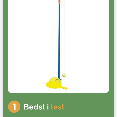
Føntørrer bedst i test