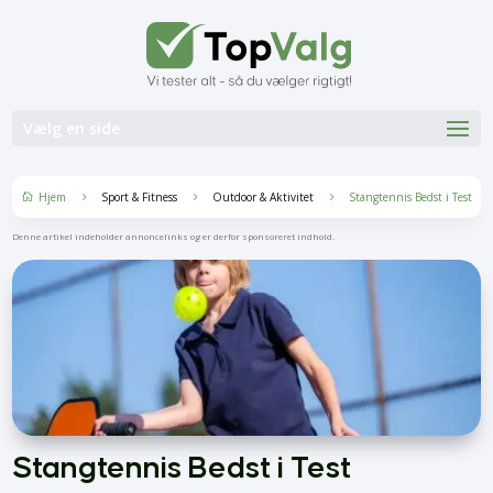
Vælg en side
Hjem
Sport & Fitness
Outdoor & Aktivitet
Stangtennis Bedst i Test
5
5
5

Denne artikel indeholder annoncelinks og er derfor sponsoreret indhold.
Stangtennis Bedst i Test