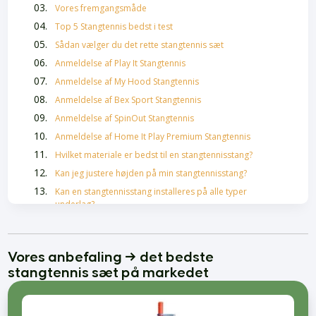
Vores fremgangsmåde
Top 5 Stangtennis bedst i test
Sådan vælger du det rette stangtennis sæt
Anmeldelse af Play It Stangtennis
Anmeldelse af My Hood Stangtennis
Anmeldelse af Bex Sport Stangtennis
Anmeldelse af SpinOut Stangtennis
Anmeldelse af Home It Play Premium Stangtennis
Hvilket materiale er bedst til en stangtennisstang?
Kan jeg justere højden på min stangtennisstang?
Kan en stangtennisstang installeres på alle typer
underlag?
Oftestillede spørgsmål om stangtennis
Vores anbefaling → det bedste
Hårolie bedst i test
stangtennis sæt på markedet
Skælshampoo Bedst i Test
Bedste Krøllecremer
Bedste Malersprøjter