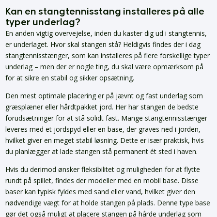
Kan en stangtennisstang installeres på alle
typer underlag?
En anden vigtig overvejelse, inden du kaster dig ud i stangtennis,
er underlaget. Hvor skal stangen stå? Heldigvis findes der i dag
stangtennisstænger, som kan installeres på flere forskellige typer
underlag – men der er nogle ting, du skal være opmærksom på
for at sikre en stabil og sikker opsætning.
Den mest optimale placering er på jævnt og fast underlag som
græsplæner eller hårdtpakket jord. Her har stangen de bedste
forudsætninger for at stå solidt fast. Mange stangtennisstænger
leveres med et jordspyd eller en base, der graves ned i jorden,
hvilket giver en meget stabil løsning. Dette er især praktisk, hvis
du planlægger at lade stangen stå permanent ét sted i haven.
Hvis du derimod ønsker fleksibilitet og muligheden for at flytte
rundt på spillet, findes der modeller med en mobil base. Disse
baser kan typisk fyldes med sand eller vand, hvilket giver den
nødvendige vægt for at holde stangen på plads. Denne type base
gør det også muligt at placere stangen på hårde underlag som