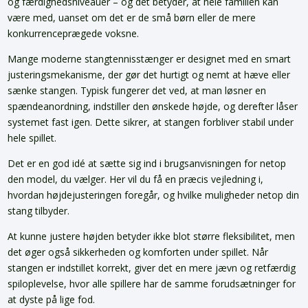
og færdighedsniveauer – og det betyder, at hele familien kan
være med, uanset om det er de små børn eller de mere
konkurrenceprægede voksne.
Mange moderne stangtennisstænger er designet med en smart
justeringsmekanisme, der gør det hurtigt og nemt at hæve eller
sænke stangen. Typisk fungerer det ved, at man løsner en
spændeanordning, indstiller den ønskede højde, og derefter låser
systemet fast igen. Dette sikrer, at stangen forbliver stabil under
hele spillet.
Det er en god idé at sætte sig ind i brugsanvisningen for netop
den model, du vælger. Her vil du få en præcis vejledning i,
hvordan højdejusteringen foregår, og hvilke muligheder netop din
stang tilbyder.
At kunne justere højden betyder ikke blot større fleksibilitet, men
det øger også sikkerheden og komforten under spillet. Når
stangen er indstillet korrekt, giver det en mere jævn og retfærdig
spiloplevelse, hvor alle spillere har de samme forudsætninger for
at dyste på lige fod.