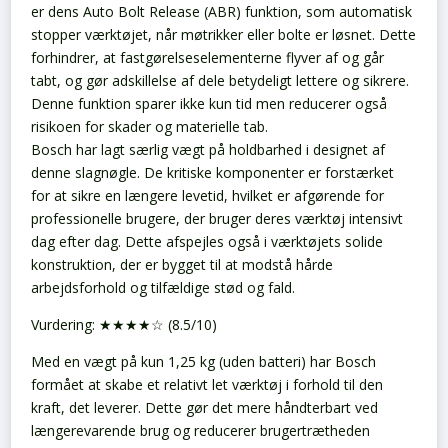
er dens Auto Bolt Release (ABR) funktion, som automatisk
stopper værktøjet, når møtrikker eller bolte er løsnet. Dette
forhindrer, at fastgørelseselementerne flyver af og går
tabt, og gør adskillelse af dele betydeligt lettere og sikrere.
Denne funktion sparer ikke kun tid men reducerer også
risikoen for skader og materielle tab.
Bosch har lagt særlig vægt på holdbarhed i designet af
denne slagnøgle. De kritiske komponenter er forstærket
for at sikre en længere levetid, hvilket er afgørende for
professionelle brugere, der bruger deres værktøj intensivt
dag efter dag. Dette afspejles også i værktøjets solide
konstruktion, der er bygget til at modstå hårde
arbejdsforhold og tilfældige stød og fald.
Vurdering: ★★★★☆ (8.5/10)
Med en vægt på kun 1,25 kg (uden batteri) har Bosch
formået at skabe et relativt let værktøj i forhold til den
kraft, det leverer. Dette gør det mere håndterbart ved
længerevarende brug og reducerer brugertrætheden