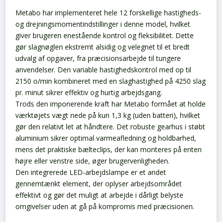
Metabo har implementeret hele 12 forskellige hastigheds-
og drejningsmomentindstillinger i denne model, hvilket
giver brugeren enestående kontrol og fleksibilitet. Dette
gør slagnøglen ekstremt alsidig og velegnet til et bredt
udvalg af opgaver, fra præcisionsarbejde til tungere
anvendelser. Den variable hastighedskontrol med op til
2150 o/min kombineret med en slaghastighed på 4250 slag
pr. minut sikrer effektiv og hurtig arbejdsgang.
Trods den imponerende kraft har Metabo formået at holde
værktøjets vægt nede på kun 1,3 kg (uden batteri), hvilket
gør den relativt let at håndtere. Det robuste gearhus i støbt
aluminium sikrer optimal varmeafledning og holdbarhed,
mens det praktiske bælteclips, der kan monteres på enten
højre eller venstre side, øger brugervenligheden.
Den integrerede LED-arbejdslampe er et andet
gennemtænkt element, der oplyser arbejdsområdet
effektivt og gør det muligt at arbejde i dårligt belyste
omgivelser uden at gå på kompromis med præcisionen.