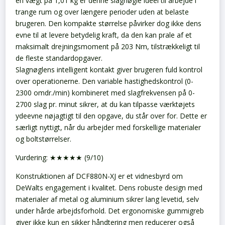
en vægt på 1,01 kg er denne slagnøgle ideel til arbejde i
trange rum og over længere perioder uden at belaste
brugeren. Den kompakte størrelse påvirker dog ikke dens
evne til at levere betydelig kraft, da den kan prale af et
maksimalt drejningsmoment på 203 Nm, tilstrækkeligt til
de fleste standardopgaver.
Slagnøglens intelligent kontakt giver brugeren fuld kontrol
over operationerne. Den variable hastighedskontrol (0-
2300 omdr./min) kombineret med slagfrekvensen på 0-
2700 slag pr. minut sikrer, at du kan tilpasse værktøjets
ydeevne nøjagtigt til den opgave, du står over for. Dette er
særligt nyttigt, når du arbejder med forskellige materialer
og boltstørrelser.
Vurdering: ★★★★★ (9/10)
Konstruktionen af DCF880N-XJ er et vidnesbyrd om
DeWalts engagement i kvalitet. Dens robuste design med
materialer af metal og aluminium sikrer lang levetid, selv
under hårde arbejdsforhold. Det ergonomiske gummigreb
giver ikke kun en sikker håndtering men reducerer også