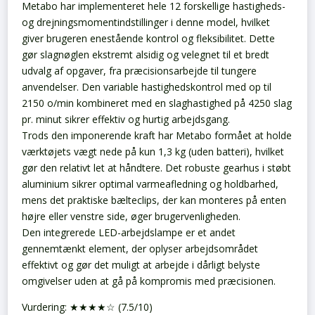
Metabo har implementeret hele 12 forskellige hastigheds-
og drejningsmomentindstillinger i denne model, hvilket
giver brugeren enestående kontrol og fleksibilitet. Dette
gør slagnøglen ekstremt alsidig og velegnet til et bredt
udvalg af opgaver, fra præcisionsarbejde til tungere
anvendelser. Den variable hastighedskontrol med op til
2150 o/min kombineret med en slaghastighed på 4250 slag
pr. minut sikrer effektiv og hurtig arbejdsgang.
Trods den imponerende kraft har Metabo formået at holde
værktøjets vægt nede på kun 1,3 kg (uden batteri), hvilket
gør den relativt let at håndtere. Det robuste gearhus i støbt
aluminium sikrer optimal varmeafledning og holdbarhed,
mens det praktiske bælteclips, der kan monteres på enten
højre eller venstre side, øger brugervenligheden.
Den integrerede LED-arbejdslampe er et andet
gennemtænkt element, der oplyser arbejdsområdet
effektivt og gør det muligt at arbejde i dårligt belyste
omgivelser uden at gå på kompromis med præcisionen.
Vurdering: ★★★★☆ (7.5/10)