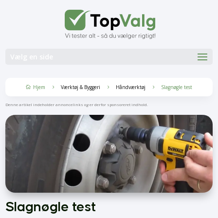
Vælg en side
Hjem
Værktøj & Byggeri
Håndværktøj
Slagnøgle test
5
5
5

Denne artikel indeholder annoncelinks og er derfor sponsoreret indhold.
Slagnøgle test