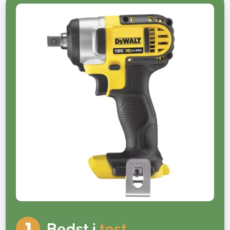
Bedste Malersprøjter
Føntørrer bedst i test