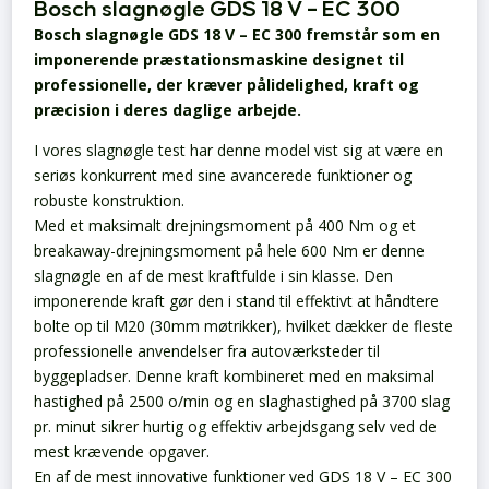
Bosch slagnøgle GDS 18 V – EC 300
Bosch slagnøgle GDS 18 V – EC 300 fremstår som en
imponerende præstationsmaskine designet til
professionelle, der kræver pålidelighed, kraft og
præcision i deres daglige arbejde.
I vores slagnøgle test har denne model vist sig at være en
seriøs konkurrent med sine avancerede funktioner og
robuste konstruktion.
Med et maksimalt drejningsmoment på 400 Nm og et
breakaway-drejningsmoment på hele 600 Nm er denne
slagnøgle en af de mest kraftfulde i sin klasse. Den
imponerende kraft gør den i stand til effektivt at håndtere
bolte op til M20 (30mm møtrikker), hvilket dækker de fleste
professionelle anvendelser fra autoværksteder til
byggepladser. Denne kraft kombineret med en maksimal
hastighed på 2500 o/min og en slaghastighed på 3700 slag
pr. minut sikrer hurtig og effektiv arbejdsgang selv ved de
mest krævende opgaver.
En af de mest innovative funktioner ved GDS 18 V – EC 300