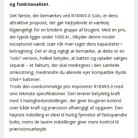
og funktionalitet.
Det første, der bemærkes ved R18IW3-0 Solo, er dens
attraktive prispoint, der gør højtydende el-værktøj
tilgængeligt for en bredere gruppe af brugere. Med en pris,
der typisk ligger under 1000 kr., tilbyder denne model
exceptionel værdi, især når man tager dens kapaciteter i
betragtning. Det er dog vigtigt at bemærke, at dette er en
“solo”-version, hvilket betyder, at batteri og oplader sælges
separat – et faktum, der skal medregnes i den samlede
omkostning, medmindre du allerede ejer kompatible Ryobi
ONE+ batterier.
Trods den overkommelige pris imponerer R18IW3-0 med
sine tekniske specifikationer. Den leverer betydelig kraft
med 3 hastighedsindstillinger, der giver brugeren kontrol
over både kraft og præcision afhængigt af opgaven. Den
højeste indstilling er ideel til hurtig fjernelse af fastspændte
bolte, mens de lavere indstillinger giver mere kontrol til
præcisionsarbejde.