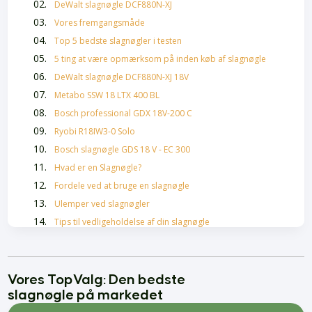
DeWalt slagnøgle DCF880N-XJ
Vores fremgangsmåde
Top 5 bedste slagnøgler i testen
5 ting at være opmærksom på inden køb af slagnøgle
DeWalt slagnøgle DCF880N-XJ 18V
Metabo SSW 18 LTX 400 BL
Bosch professional GDX 18V-200 C
Ryobi R18IW3-0 Solo
Bosch slagnøgle GDS 18 V - EC 300
Hvad er en Slagnøgle?
Fordele ved at bruge en slagnøgle
Ulemper ved slagnøgler
Tips til vedligeholdelse af din slagnøgle
Oftestillede spørgsmål om slagnøgler
Hårolie bedst i test
Skælshampoo Bedst i Test
Vores TopValg: Den bedste
slagnøgle på markedet
Bedste Krøllecremer