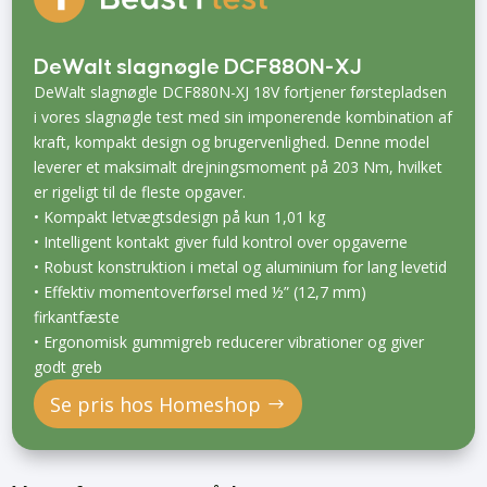
DeWalt slagnøgle DCF880N-XJ
DeWalt slagnøgle DCF880N-XJ 18V fortjener førstepladsen
i vores slagnøgle test med sin imponerende kombination af
kraft, kompakt design og brugervenlighed. Denne model
leverer et maksimalt drejningsmoment på 203 Nm, hvilket
er rigeligt til de fleste opgaver.
• Kompakt letvægtsdesign på kun 1,01 kg
• Intelligent kontakt giver fuld kontrol over opgaverne
• Robust konstruktion i metal og aluminium for lang levetid
• Effektiv momentoverførsel med ½” (12,7 mm)
firkantfæste
• Ergonomisk gummigreb reducerer vibrationer og giver
godt greb
Se pris hos Homeshop