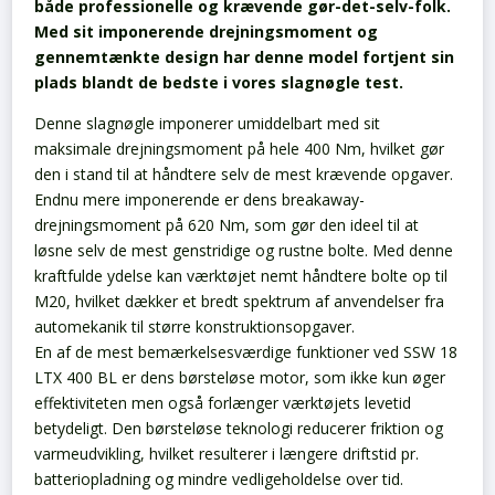
både professionelle og krævende gør-det-selv-folk.
Med sit imponerende drejningsmoment og
gennemtænkte design har denne model fortjent sin
plads blandt de bedste i vores slagnøgle test.
Denne slagnøgle imponerer umiddelbart med sit
maksimale drejningsmoment på hele 400 Nm, hvilket gør
den i stand til at håndtere selv de mest krævende opgaver.
Endnu mere imponerende er dens breakaway-
drejningsmoment på 620 Nm, som gør den ideel til at
løsne selv de mest genstridige og rustne bolte. Med denne
kraftfulde ydelse kan værktøjet nemt håndtere bolte op til
M20, hvilket dækker et bredt spektrum af anvendelser fra
automekanik til større konstruktionsopgaver.
En af de mest bemærkelsesværdige funktioner ved SSW 18
LTX 400 BL er dens børsteløse motor, som ikke kun øger
effektiviteten men også forlænger værktøjets levetid
betydeligt. Den børsteløse teknologi reducerer friktion og
varmeudvikling, hvilket resulterer i længere driftstid pr.
batteriopladning og mindre vedligeholdelse over tid.