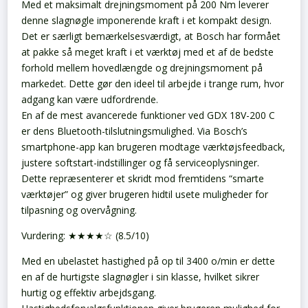
Med et maksimalt drejningsmoment på 200 Nm leverer
denne slagnøgle imponerende kraft i et kompakt design.
Det er særligt bemærkelsesværdigt, at Bosch har formået
at pakke så meget kraft i et værktøj med et af de bedste
forhold mellem hovedlængde og drejningsmoment på
markedet. Dette gør den ideel til arbejde i trange rum, hvor
adgang kan være udfordrende.
En af de mest avancerede funktioner ved GDX 18V-200 C
er dens Bluetooth-tilslutningsmulighed. Via Bosch’s
smartphone-app kan brugeren modtage værktøjsfeedback,
justere softstart-indstillinger og få serviceoplysninger.
Dette repræsenterer et skridt mod fremtidens “smarte
værktøjer” og giver brugeren hidtil usete muligheder for
tilpasning og overvågning.
Vurdering: ★★★★☆ (8.5/10)
Med en ubelastet hastighed på op til 3400 o/min er dette
en af de hurtigste slagnøgler i sin klasse, hvilket sikrer
hurtig og effektiv arbejdsgang.