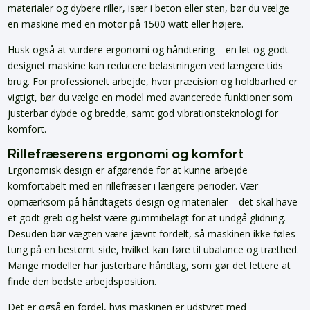
materialer og dybere riller, især i beton eller sten, bør du vælge
en maskine med en motor på 1500 watt eller højere.
Husk også at vurdere ergonomi og håndtering – en let og godt
designet maskine kan reducere belastningen ved længere tids
brug. For professionelt arbejde, hvor præcision og holdbarhed er
vigtigt, bør du vælge en model med avancerede funktioner som
justerbar dybde og bredde, samt god vibrationsteknologi for
komfort.
Rillefræserens ergonomi og komfort
Ergonomisk design er afgørende for at kunne arbejde
komfortabelt med en rillefræser i længere perioder. Vær
opmærksom på håndtagets design og materialer – det skal have
et godt greb og helst være gummibelagt for at undgå glidning.
Desuden bør vægten være jævnt fordelt, så maskinen ikke føles
tung på en bestemt side, hvilket kan føre til ubalance og træthed.
Mange modeller har justerbare håndtag, som gør det lettere at
finde den bedste arbejdsposition.
Det er også en fordel, hvis maskinen er udstyret med