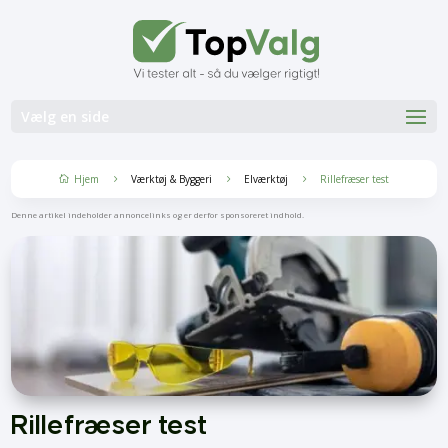
Vælg en side
Hjem
Værktøj & Byggeri
Elværktøj
Rillefræser test
5
5
5

Denne artikel indeholder annoncelinks og er derfor sponsoreret indhold.
Rillefræser test