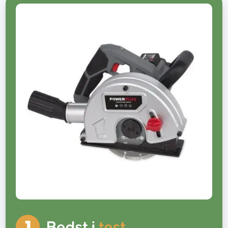
Føntørrer bedst i test