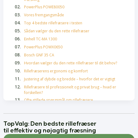
PowerPlus POWE80050
Vores fremgangsmåde
Top 4 bedste rillefræsere i testen
Sådan vælger du den rette rillefræser
Einhell TC-MA 1300
PowerPlus POWX0650
Bosch GNF 35 CA
Hvordan vælger du den rette rillefræser til dit behov?
Rillefræserens ergonomi og komfort
Justering af dybde og bredde – hvorfor det er vigtigt
Rillefræsere til professionelt og privat brug – hvad er
forskellen?
Ofte stillede spørgsmål om rillefræsere
Hårolie bedst i test
Skælshampoo Bedst i Test
TopValg: Den bedste rillefræser
Bedste Krøllecremer
til effektiv og nøjagtig fræsning
Bedste Malersprøjter