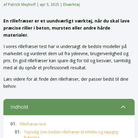
af
Patrick Meyhoff
|
apr 5, 2025
|
Elværktøj
En rillefræser er et uundværligt værktøj, når du skal lave
præcise riller i beton, mursten eller andre hårde
materialer.
I vores rillefræser test har vi undersøgt de bedste modeller på
markedet og vurderet dem ud fra ydeevne, brugervenlighed og
pris. En god rillefræser kan spare dig for tid og besvær, samtidig
med at du opnår et professionelt resultat.
Læs videre for at finde den rillefræser, der passer bedst til dine
behov.
2
Indhold
Rillefræser test
TopValg: Den bedste rillefræser til effektiv og nøjagtig
fræsning