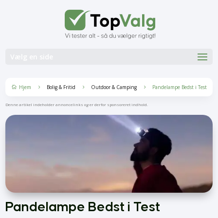
Vælg en side
Hjem
Bolig & Fritid
Outdoor & Camping
Pandelampe Bedst i Test
5
5
5

Denne artikel indeholder annoncelinks og er derfor sponsoreret indhold.
Pandelampe Bedst i Test