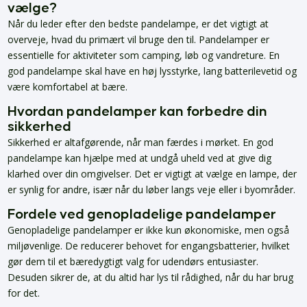
vælge?
Når du leder efter den bedste pandelampe, er det vigtigt at
overveje, hvad du primært vil bruge den til. Pandelamper er
essentielle for aktiviteter som camping, løb og vandreture. En
god pandelampe skal have en høj lysstyrke, lang batterilevetid og
være komfortabel at bære.
Hvordan pandelamper kan forbedre din
sikkerhed
Sikkerhed er altafgørende, når man færdes i mørket. En god
pandelampe kan hjælpe med at undgå uheld ved at give dig
klarhed over din omgivelser. Det er vigtigt at vælge en lampe, der
er synlig for andre, især når du løber langs veje eller i byområder.
Fordele ved genopladelige pandelamper
Genopladelige pandelamper er ikke kun økonomiske, men også
miljøvenlige. De reducerer behovet for engangsbatterier, hvilket
gør dem til et bæredygtigt valg for udendørs entusiaster.
Desuden sikrer de, at du altid har lys til rådighed, når du har brug
for det.