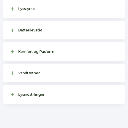
L
Lysstyrke
L
Batterilevetid
L
Komfort og Pasform
L
Vandtæthed
L
Lysindstillinger