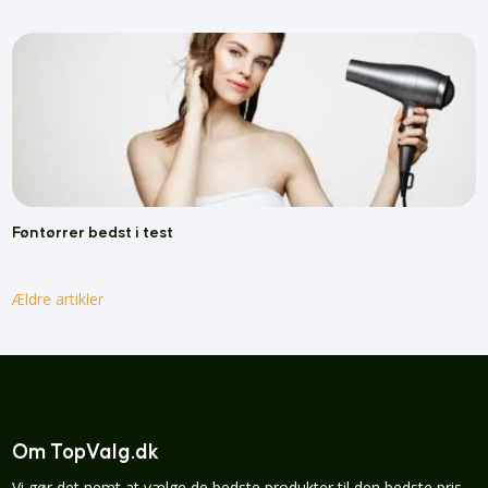
Føntørrer bedst i test
Ældre artikler
Om TopValg.dk
Vi gør det nemt at vælge de bedste produkter til den bedste pris.