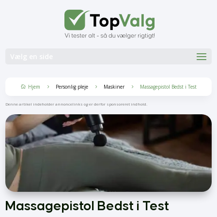
Vælg en side
Hjem
Personlig pleje
Maskiner
Massagepistol Bedst i Test
5
5
5

Denne artikel indeholder annoncelinks og er derfor sponsoreret indhold.
Massagepistol Bedst i Test