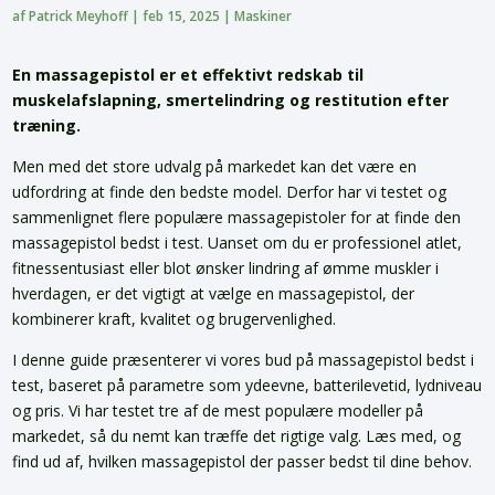
af
Patrick Meyhoff
|
feb 15, 2025
|
Maskiner
En massagepistol er et effektivt redskab til
muskelafslapning, smertelindring og restitution efter
træning.
Men med det store udvalg på markedet kan det være en
udfordring at finde den bedste model. Derfor har vi testet og
sammenlignet flere populære massagepistoler for at finde den
massagepistol bedst i test. Uanset om du er professionel atlet,
fitnessentusiast eller blot ønsker lindring af ømme muskler i
hverdagen, er det vigtigt at vælge en massagepistol, der
kombinerer kraft, kvalitet og brugervenlighed.
I denne guide præsenterer vi vores bud på massagepistol bedst i
test, baseret på parametre som ydeevne, batterilevetid, lydniveau
og pris. Vi har testet tre af de mest populære modeller på
markedet, så du nemt kan træffe det rigtige valg. Læs med, og
find ud af, hvilken massagepistol der passer bedst til dine behov.