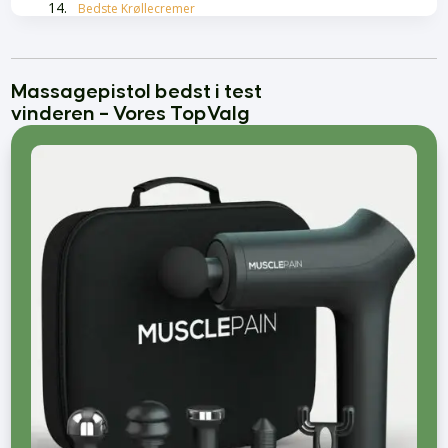
Bedste Krøllecremer
Bedste Malersprøjter
Føntørrer bedst i test
Massagepistol bedst i test
vinderen – Vores TopValg