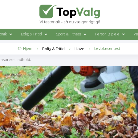
ronik
Bolig & Fritid
Sport & Fitness
Personlig pleje
Væ
Hjem
Bolig & Fritid
Have
Løvblæser test

5
5
5
onsoreret indhold.