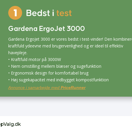
Gardena ErgoJet 3000
Gardena ErgoJet 3000 er vores bedst i test-vinder! Den kombiner
kraftfuld ydeevne med brugervenlighed og er ideel til effektiv
havepleje.
• Kraftfuld motor på 3000W
• Nem omstilling mellem blæser og sugefunktion
• Ergonomisk design for komfortabel brug
• Høj sugekapacitet med indbygget kompostfunktion
Annonce i samarbejde med
PriceRunner
opValg.dk