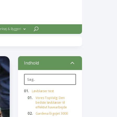
rktøj & Byggeri
2
Indhold
Løvblæser test
Vores TopValg: Den
bedste løvblæser til
effektivt havearbejde
Gardena ErgoJet 3000