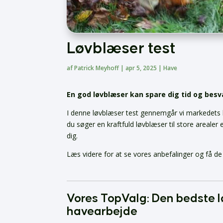
Løvblæser test
af
Patrick Meyhoff
|
apr 5, 2025
|
Have
En god løvblæser kan spare dig tid og besv
I denne løvblæser test gennemgår vi markedets b
du søger en kraftfuld løvblæser til store arealer 
dig.
Læs videre for at se vores anbefalinger og få de b
Vores TopValg: Den bedste lø
havearbejde