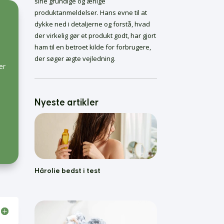
sine grundige og ærlige
Ofte stillede
produktanmeldelser. Hans evne til at
spørgsmål om
dykke ned i detaljerne og forstå, hvad
løvblæsere
der virkelig gør et produkt godt, har gjort
Hårolie bedst i test
ham til en betroet kilde for forbrugere,
Skælshampoo Bedst i
der søger ægte vejledning.
Test
er
Bedste Krøllecremer
Bedste Malersprøjter
Føntørrer bedst i test
Nyeste artikler
Hårolie bedst i test