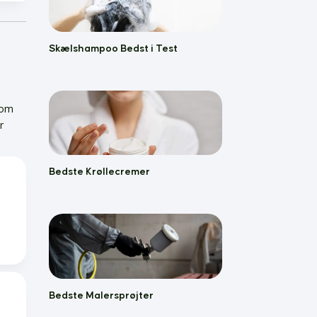
Skælshampoo Bedst i Test
 om
r
Bedste Krøllecremer
Bedste Malersprøjter