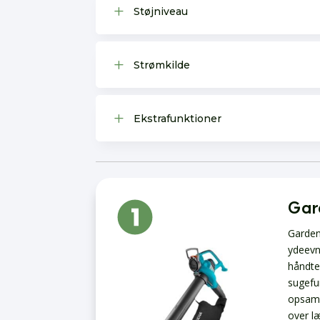
L
Støjniveau
L
Strømkilde
L
Ekstrafunktioner
Gar
Garden
ydeevn
håndte
sugefu
opsaml
over l