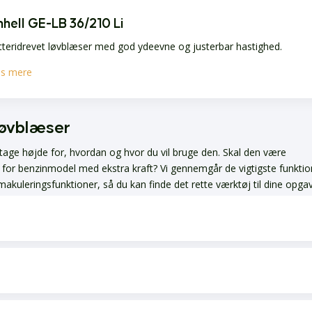
nhell GE-LB 36/210 Li
teridrevet løvblæser med god ydeevne og justerbar hastighed.
s mere
løvblæser
t tage højde for, hvordan og hvor du vil bruge den. Skal den være
ug for benzinmodel med ekstra kraft? Vi gennemgår de vigtigste funkti
kuleringsfunktioner, så du kan finde det rette værktøj til dine opgav