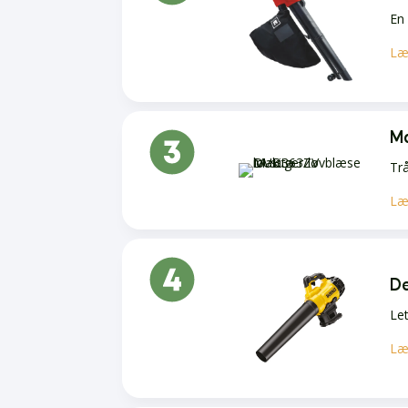
En 
Læ
M
Trå
Læ
D
Le
Læ