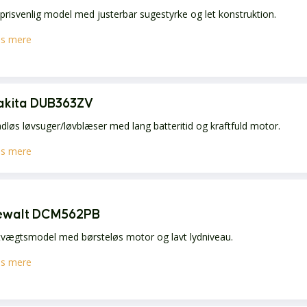
prisvenlig model med justerbar sugestyrke og let konstruktion.
s mere
akita DUB363ZV
dløs løvsuger/løvblæser med lang batteritid og kraftfuld motor.
s mere
ewalt DCM562PB
tvægtsmodel med børsteløs motor og lavt lydniveau.
s mere