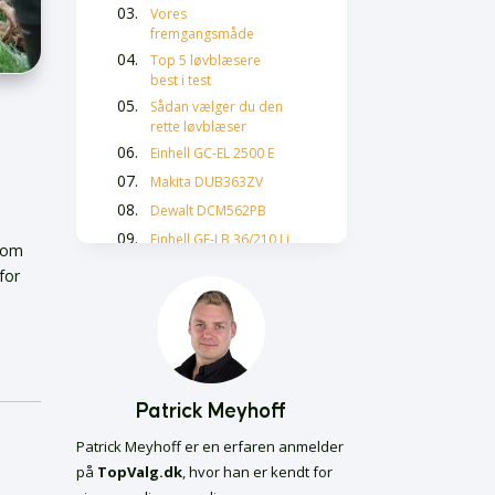
Vores
fremgangsmåde
Top 5 løvblæsere
best i test
Sådan vælger du den
rette løvblæser
Einhell GC-EL 2500 E
Makita DUB363ZV
Dewalt DCM562PB
Einhell GE-LB 36/210 Li
t om
Hvordan vælger du
for
den rette løvblæser?
Sikkerhedsforanstaltninger
ved brug af løvblæser
Vedligeholdelse og
levetid for din
løvblæser
Patrick Meyhoff
Miljøvenlige
Patrick Meyhoff er en erfaren anmelder
alternativer til
traditionelle
på
TopValg.dk
, hvor han er kendt for
løvblæsere