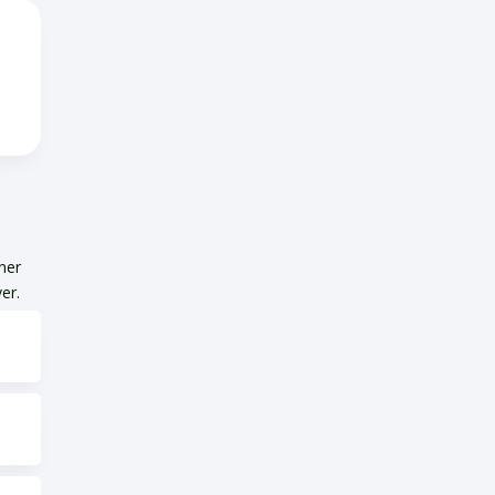
oner
er.