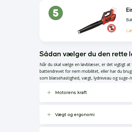
Ei
Bat
Læ
Sådan vælger du den rette 
Når du skal vælge en løvblæser, er det vigtigt a
batteridrevet for nem mobilitet, eller har du br
som blæsehastighed, vægt, lydniveau og suge-/ma
L
Motorens kraft
L
Vægt og ergonomi