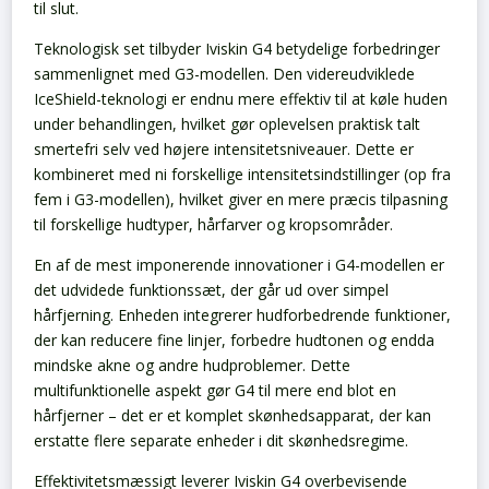
til slut.
Teknologisk set tilbyder Iviskin G4 betydelige forbedringer
sammenlignet med G3-modellen. Den videreudviklede
IceShield-teknologi er endnu mere effektiv til at køle huden
under behandlingen, hvilket gør oplevelsen praktisk talt
smertefri selv ved højere intensitetsniveauer. Dette er
kombineret med ni forskellige intensitetsindstillinger (op fra
fem i G3-modellen), hvilket giver en mere præcis tilpasning
til forskellige hudtyper, hårfarver og kropsområder.
En af de mest imponerende innovationer i G4-modellen er
det udvidede funktionssæt, der går ud over simpel
hårfjerning. Enheden integrerer hudforbedrende funktioner,
der kan reducere fine linjer, forbedre hudtonen og endda
mindske akne og andre hudproblemer. Dette
multifunktionelle aspekt gør G4 til mere end blot en
hårfjerner – det er et komplet skønhedsapparat, der kan
erstatte flere separate enheder i dit skønhedsregime.
Effektivitetsmæssigt leverer Iviskin G4 overbevisende