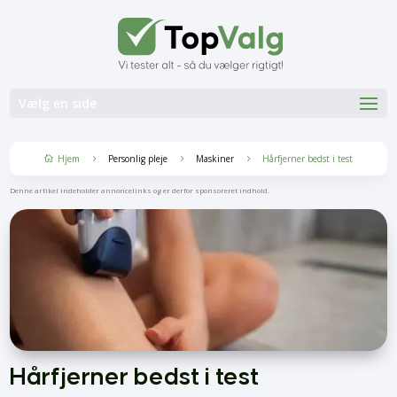
Vælg en side
Hjem
Personlig pleje
Maskiner
Hårfjerner bedst i test
5
5
5

Denne artikel indeholder annoncelinks og er derfor sponsoreret indhold.
Hårfjerner bedst i test