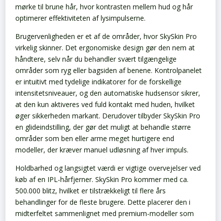
mørke til brune hår, hvor kontrasten mellem hud og hår
optimerer effektiviteten af lysimpulserne.
Brugervenligheden er et af de områder, hvor SkySkin Pro
virkelig skinner. Det ergonomiske design gør den nem at
håndtere, selv når du behandler svært tilgængelige
områder som ryg eller bagsiden af benene. Kontrolpanelet
er intuitivt med tydelige indikatorer for de forskellige
intensitetsniveauer, og den automatiske hudsensor sikrer,
at den kun aktiveres ved fuld kontakt med huden, hvilket
øger sikkerheden markant. Derudover tilbyder SkySkin Pro
en glideindstilling, der gør det muligt at behandle større
områder som ben eller arme meget hurtigere end
modeller, der kræver manuel udløsning af hver impuls.
Holdbarhed og langsigtet værdi er vigtige overvejelser ved
køb af en IPL-hårfjerner. SkySkin Pro kommer med ca.
500.000 blitz, hvilket er tilstrækkeligt til flere års
behandlinger for de fleste brugere. Dette placerer den i
midterfeltet sammenlignet med premium-modeller som