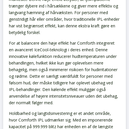
trænger dybere ind i hårsækkene og giver mere effektiv og
langvarig hæmning af hårvæksten. For personer med
genstridigt hår eller områder, hvor traditionelle IPL-enheder
har vist begrænset effekt, kan denne ekstra kraft gøre en
betydelig forskel.
For at balancere den høje effekt har Comforth integreret
en avanceret IceCool-teknologi i deres enhed. Denne
innovative kølefunktion reducerer hudtemperaturen under
behandlingen, hvilket ikke kun gør oplevelsen mere
behagelig, men også minimerer risikoen for hudirritationer
og rødme. Dette er særligt værdifuldt for personer med
følsom hud, der måske tidligere har oplevet ubehag ved
IPL-behandlinger. Den kølende effekt muliggør også
anvendelse af højere intensitetsniveauer uden det ubehag,
der normalt følger med.
Holdbarhed og langtidsinvestering er et andet område,
hvor Comforth IPL udmærker sig. Med en imponerende
kapacitet på 999.999 blitz har enheden en af de længste