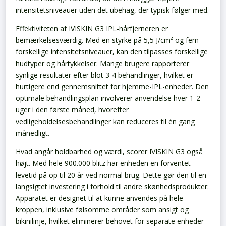
intensitetsniveauer uden det ubehag, der typisk følger med.
Effektiviteten af IVISKIN G3 IPL-hårfjerneren er
bemærkelsesværdig. Med en styrke på 5,5 J/cm² og fem
forskellige intensitetsniveauer, kan den tilpasses forskellige
hudtyper og hårtykkelser. Mange brugere rapporterer
synlige resultater efter blot 3-4 behandlinger, hvilket er
hurtigere end gennemsnittet for hjemme-IPL-enheder. Den
optimale behandlingsplan involverer anvendelse hver 1-2
uger i den første måned, hvorefter
vedligeholdelsesbehandlinger kan reduceres til én gang
månedligt.
Hvad angår holdbarhed og værdi, scorer IVISKIN G3 også
højt. Med hele 900.000 blitz har enheden en forventet
levetid på op til 20 år ved normal brug. Dette gør den til en
langsigtet investering i forhold til andre skønhedsprodukter.
Apparatet er designet til at kunne anvendes på hele
kroppen, inklusive følsomme områder som ansigt og
bikinilinje, hvilket eliminerer behovet for separate enheder