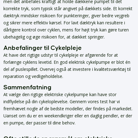
men det anbefales kraftigt at holde dækkene pumpet til det
korrekte tryk, som typisk står angivet på dækkets side. Et korrekt
dæktryk mindsker risikoen for punkteringer, giver bedre vejgreb
og sikrer mere effektiv kørsel. For lavt dæktryk kan resultere i
dårligere kontrol over cyklen, mens for højt tryk kan gøre turen
ubehagelig og øge risikoen for, at dækket springer.
Anbefalinger til Cykelpleje
At have det rigtige udstyr til cykelpleje er afgørende for at
forlænge cyklens levetid. En god elektrisk cykelpumpe er blot én
del af puslespillet. Overvej også at investere i kvalitetsværktøj til
reparation og vedligeholdelse.
Sammenfatning
At vælge den rigtige elektriske cykelpumpe kan have stor
indflydelse på din cykeloplevelse. Gennem vores test har vi
fremhævet nogle af de bedste modeller, der findes på markedet.
Uanset om du er en weekendkriger eller en daglig pendler, er der
en pumpe, der passer til dine behov.