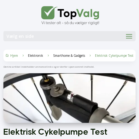
Vælg en side
Hjem
Elektronik
Smarthome & Gadgets
Elektrisk Cykelpumpe Test
5
5
5

Denne artikel indeholder annoncelinks og er derfor sponsoreret indhold.
Elektrisk Cykelpumpe Test