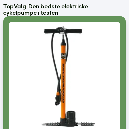
Føntørrer bedst i test
TopValg: Den bedste elektriske
cykelpumpe i testen