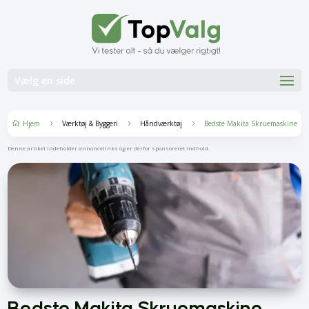
Vælg en side
Hjem
Værktøj & Byggeri
Håndværktøj
Bedste Makita Skruemaskine
5
5
5

Denne artikel indeholder annoncelinks og er derfor sponsoreret indhold.
Bedste Makita Skruemaskine