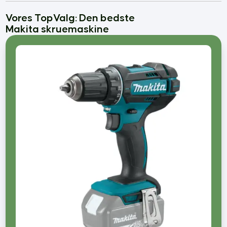
Bedste Krøllecremer
Vores TopValg: Den bedste
Bedste Malersprøjter
Makita skruemaskine
Føntørrer bedst i test