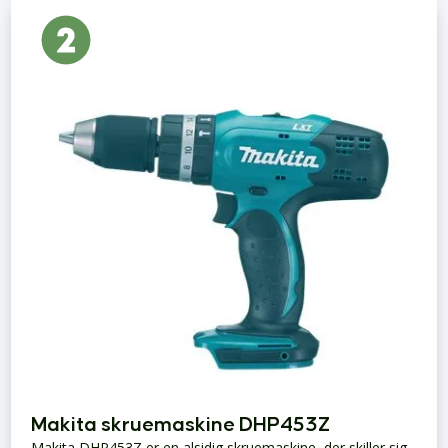
Makita skruemaskine DHP453Z
Makita DHP453Z er en alsidig skruemaskine, der skiller sig