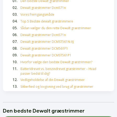
Den bedste Dewalt græstrimmer
Dewalt græstrimmer Dcm571n
Vores fremgangsmåde
Top 5 Bedste dewalt græstrimmere
Sådan vælger du den rette Dewalt græstrimmer
Dewalt græstrimmer Dcm571n
Dewalt græstrimmer DCMST561N-XJ
Dewalt græstrimmer DCM561P1
Dewalt græstrimmer DCMST561P1
Hvorfor vælge den bedste Dewalt græstrimmer?
Batteridrevet vs. benzindrevet græstrimmer – Hvad
passer bedst til dig?
Vedligeholdelse af din Dewalt græstrimmer
Sikkerhed og lovgivning ved brug af græstrimmer
Ofte stillede spørgsmål om græstrimmere
Hårolie bedst i test
Skælshampoo Bedst i Test
Den bedste Dewalt græstrimmer
Bedste Krøllecremer