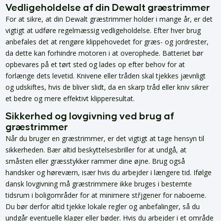
Vedligeholdelse af din Dewalt græstrimmer
For at sikre, at din Dewalt græstrimmer holder i mange år, er det
vigtigt at udføre regelmæssig vedligeholdelse. Efter hver brug
anbefales det at rengøre klippehovedet for græs- og jordrester,
da dette kan forhindre motoren i at overophede. Batteriet bør
opbevares på et tørt sted og lades op efter behov for at
forlænge dets levetid. Knivene eller tråden skal tjekkes jævnligt
og udskiftes, hvis de bliver slidt, da en skarp tråd eller kniv sikrer
et bedre og mere effektivt klipperesultat.
Sikkerhed og lovgivning ved brug af
græstrimmer
Når du bruger en græstrimmer, er det vigtigt at tage hensyn til
sikkerheden. Bær altid beskyttelsesbriller for at undgå, at
småsten eller græsstykker rammer dine øjne. Brug også
handsker og høreværn, især hvis du arbejder i længere tid. Ifølge
dansk lovgivning må græstrimmere ikke bruges i bestemte
tidsrum i boligområder for at minimere střjgener for naboerne.
Du bør derfor altid tjekke lokale regler og anbefalinger, så du
undgår eventuelle klager eller bøder. Hvis du arbejder i et område