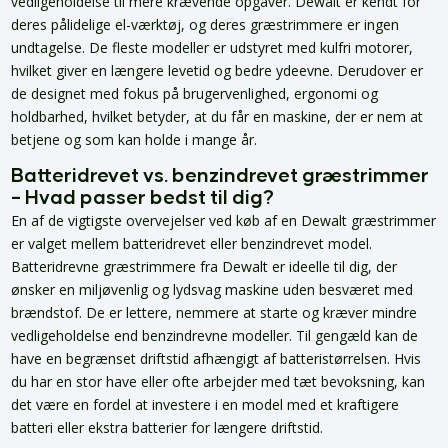
vedligeholdelse til mere krævende opgaver. Dewalt er kendt for
deres pålidelige el-værktøj, og deres græstrimmere er ingen
undtagelse. De fleste modeller er udstyret med kulfri motorer,
hvilket giver en længere levetid og bedre ydeevne. Derudover er
de designet med fokus på brugervenlighed, ergonomi og
holdbarhed, hvilket betyder, at du får en maskine, der er nem at
betjene og som kan holde i mange år.
Batteridrevet vs. benzindrevet græstrimmer
– Hvad passer bedst til dig?
En af de vigtigste overvejelser ved køb af en Dewalt græstrimmer
er valget mellem batteridrevet eller benzindrevet model.
Batteridrevne græstrimmere fra Dewalt er ideelle til dig, der
ønsker en miljøvenlig og lydsvag maskine uden besværet med
brændstof. De er lettere, nemmere at starte og kræver mindre
vedligeholdelse end benzindrevne modeller. Til gengæld kan de
have en begrænset driftstid afhængigt af batteristørrelsen. Hvis
du har en stor have eller ofte arbejder med tæt bevoksning, kan
det være en fordel at investere i en model med et kraftigere
batteri eller ekstra batterier for længere driftstid.