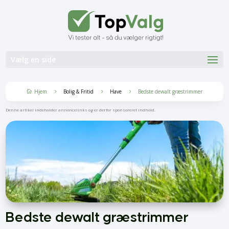
Vælg en side
Hjem
Bolig & Fritid
Have
Bedste dewalt græstrimmer
5
5
5

Denne artikel indeholder annoncelinks og er derfor sponsoreret indhold.
Bedste dewalt græstrimmer