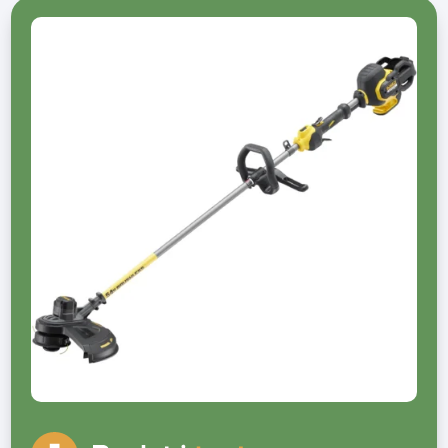
Bedste Malersprøjter
Føntørrer bedst i test