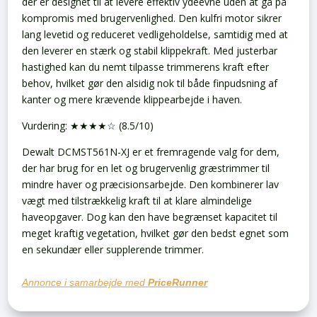
der er designet til at levere effektiv ydeevne uden at gå på
kompromis med brugervenlighed. Den kulfri motor sikrer
lang levetid og reduceret vedligeholdelse, samtidig med at
den leverer en stærk og stabil klippekraft. Med justerbar
hastighed kan du nemt tilpasse trimmerens kraft efter
behov, hvilket gør den alsidig nok til både finpudsning af
kanter og mere krævende klippearbejde i haven.
Vurdering: ★★★★☆ (8.5/10)
Dewalt DCMST561N-XJ er et fremragende valg for dem,
der har brug for en let og brugervenlig græstrimmer til
mindre haver og præcisionsarbejde. Den kombinerer lav
vægt med tilstrækkelig kraft til at klare almindelige
haveopgaver. Dog kan den have begrænset kapacitet til
meget kraftig vegetation, hvilket gør den bedst egnet som
en sekundær eller supplerende trimmer.
Annonce i samarbejde med
PriceRunner