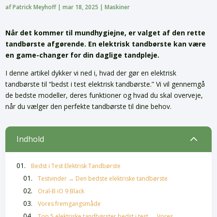
af
Patrick Meyhoff
|
mar 18, 2025
|
Maskiner
Når det kommer til mundhygiejne, er valget af den rette
tandbørste afgørende. En elektrisk tandbørste kan være
en game-changer for din daglige tandpleje.
I denne artikel dykker vi ned i, hvad der gør en elektrisk
tandbørste til “bedst i test elektrisk tandbørste.” Vi vil gennemgå
de bedste modeller, deres funktioner og hvad du skal overveje,
når du vælger den perfekte tandbørste til dine behov.
2
Indhold
Bedst i Test Elektrisk Tandbørste
Testvinder → Den bedste elektriske tandbørste
Oral-B iO 9 Black
Vores fremgangsmåde
Top 5 elektriske tandbørster bedst i test → Vores