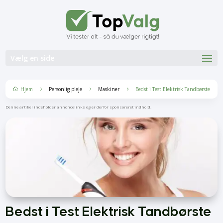
Vælg en side
Hjem
Personlig pleje
Maskiner
Bedst i Test Elektrisk Tandbørste
5
5
5

Denne artikel indeholder annoncelinks og er derfor sponsoreret indhold.
Bedst i Test Elektrisk Tandbørste