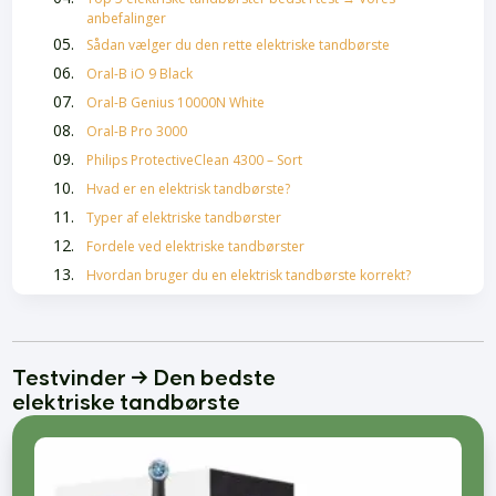
anbefalinger
Sådan vælger du den rette elektriske tandbørste
Oral-B iO 9 Black
Oral-B Genius 10000N White
Oral-B Pro 3000
Philips ProtectiveClean 4300 – Sort
Hvad er en elektrisk tandbørste?
Typer af elektriske tandbørster
Fordele ved elektriske tandbørster
Hvordan bruger du en elektrisk tandbørste korrekt?
Vedligeholdelse af din elektriske tandbørste
Ofte stillede spørgsmål om elektriske tandbørster
Hårolie bedst i test
Testvinder → Den bedste
Skælshampoo Bedst i Test
elektriske tandbørste
Bedste Krøllecremer
Bedste Malersprøjter
Føntørrer bedst i test