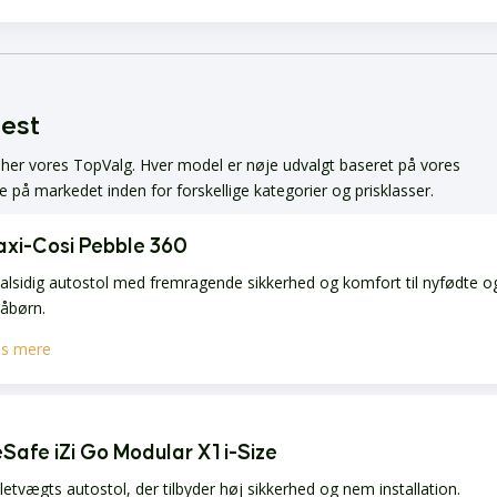
test
i her vores TopValg. Hver model er nøje udvalgt baseret på vores
 på markedet inden for forskellige kategorier og prisklasser.
xi-Cosi Pebble 360
alsidig autostol med fremragende sikkerhed og komfort til nyfødte o
åbørn.
s mere
Safe iZi Go Modular X1 i-Size
letvægts autostol, der tilbyder høj sikkerhed og nem installation.