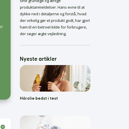
sine grundige og ærlige
Ofte stillede
spørgsmål om
produktanmeldelser. Hans evne til at
autostole
dykke ned i detaljerne og forstå, hvad
Hårolie bedst i test
der virkelig gør et produkt godt, har gjort
Skælshampoo Bedst i
er
ham til en betroet kilde for forbrugere,
Test
der søger ægte vejledning.
Bedste Krøllecremer
o
Bedste Malersprøjter
Føntørrer bedst i test
Nyeste artikler
Hårolie bedst i test