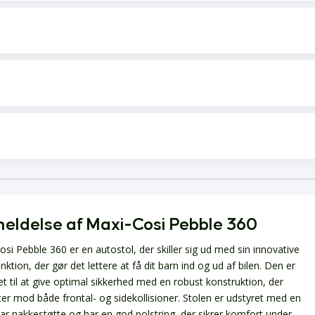
eldelse af Maxi-Cosi Pebble 360
si Pebble 360 er en autostol, der skiller sig ud med sin innovative
nktion, der gør det lettere at få dit barn ind og ud af bilen. Den er
et til at give optimal sikkerhed med en robust konstruktion, der
ter mod både frontal- og sidekollisioner. Stolen er udstyret med en
bar nakkestøtte og har en god polstring, der sikrer komfort under