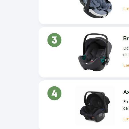
Læ
Br
Den
dit
Læ
Ax
En 
de
Læ