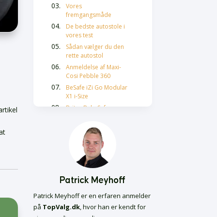
Vores
fremgangsmåde
De bedste autostole i
vores test
Sådan vælger du den
rette autostol
Anmeldelse af Maxi-
Cosi Pebble 360
BeSafe iZi Go Modular
X1 i-Size
Britax BabySafe
rtikel
iSense
Axkid Modukid Infant
at
Cybex Cloud T i-Size
Sikkerhed i autostole
Komfort for dit barn
Installation af
Patrick Meyhoff
autostole
Patrick Meyhoff er en erfaren anmelder
Valg af den rette
på
TopValg.dk
, hvor han er kendt for
autostol