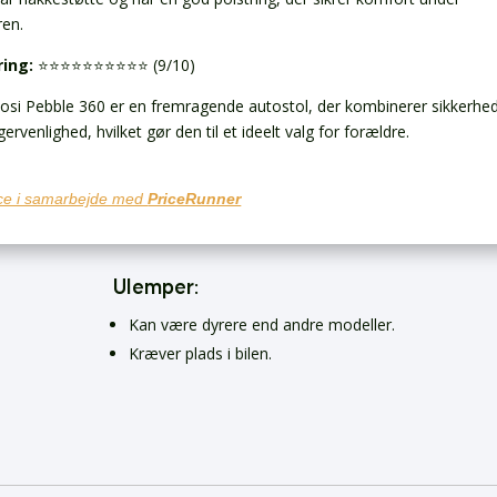
ren.
ring:
⭐️⭐️⭐️⭐️⭐️⭐️⭐️⭐️⭐️⭐️ (9/10)
osi Pebble 360 er en fremragende autostol, der kombinerer sikkerhe
ervenlighed, hvilket gør den til et ideelt valg for forældre.
e i samarbejde med
PriceRunner
Ulemper:
Kan være dyrere end andre modeller.
Kræver plads i bilen.