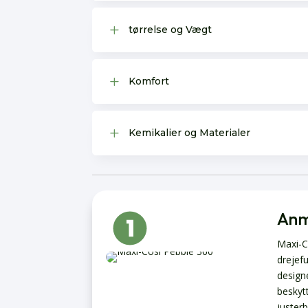
L
tørrelse og Vægt
L
Komfort
L
Kemikalier og Materialer
Anm
Maxi-Co
drejefu
design
beskyt
juster