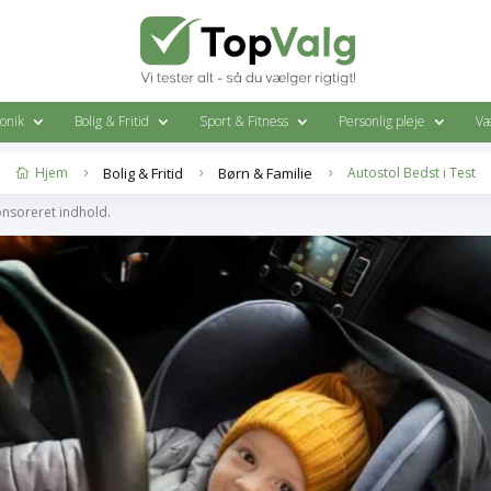
ronik
Bolig & Fritid
Sport & Fitness
Personlig pleje
Væ
Hjem
Bolig & Fritid
Børn & Familie
Autostol Bedst i Test

5
5
5
onsoreret indhold.