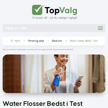
Vælg en side
Hjem
Personlig pleje
Maskiner
Water Flosser Bedst i Test
5
5
5

Denne artikel indeholder annoncelinks og er derfor sponsoreret indhold.
Water Flosser Bedst i Test