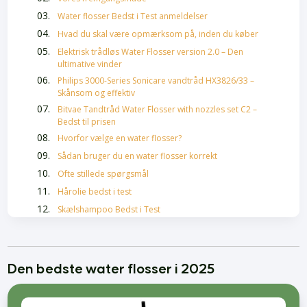
Water flosser Bedst i Test anmeldelser
Hvad du skal være opmærksom på, inden du køber
Elektrisk trådløs Water Flosser version 2.0 – Den
ultimative vinder
Philips 3000-Series Sonicare vandtråd HX3826/33 –
Skånsom og effektiv
Bitvae Tandtråd Water Flosser with nozzles set C2 –
Bedst til prisen
Hvorfor vælge en water flosser?
Sådan bruger du en water flosser korrekt
Ofte stillede spørgsmål
Hårolie bedst i test
Skælshampoo Bedst i Test
Bedste Krøllecremer
Bedste Malersprøjter
Føntørrer bedst i test
Den bedste water flosser i 2025