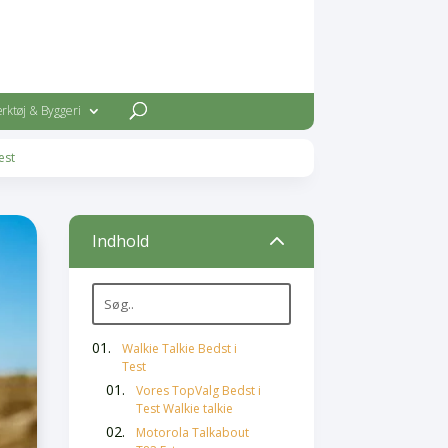
rktøj & Byggeri
est
2
Indhold
Walkie Talkie Bedst i
Test
Vores TopValg Bedst i
Test Walkie talkie
Motorola Talkabout