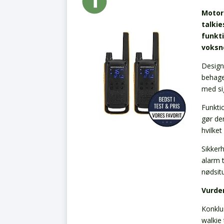
Motor
talkie
funkti
voksn
Design
behage
med si
Funkti
gør den
hvilket
Sikker
alarm t
nødsit
Vurde
Konklu
walkie 