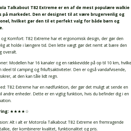
ola Talkabout T82 Extreme er en af de mest populære walkie
s på markedet. Den er designet til at være brugervenlig og
onel, hvilket gør den til et perfekt valg for både børn og
e.
 og Komfort: T82 Extreme har et ergonomisk design, der gør den
lig at holde i længere tid. Den lette vægt gør det nemt at bære den
g overalt.
oner: Modellen har 16 kanaler og en rækkevidde på op til 10 km, hvilk
 ideel til camping og friluftsaktiviteter. Den er også vandafvisende,
 sikrer, at den kan tåle lidt regn.
hed: T82 Extreme har en nødfunktion, der gør det muligt at sende en
il andre enheder. Dette er en vigtig funktion, hvis du befinder dig i en
uation.
ring:
★★★★☆
sion: Alt i alt er Motorola Talkabout T82 Extreme en fremragende
talkie, der kombinerer kvalitet, funktionalitet og pris.