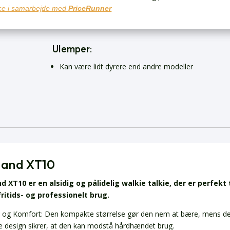
e i samarbejde med
PriceRunner
Ulemper:
Kan være lidt dyrere end andre modeller
land XT10
d XT10 er en alsidig og pålidelig walkie talkie, der er perfekt t
ritids- og professionelt brug.
 og Komfort: Den kompakte størrelse gør den nem at bære, mens d
e design sikrer, at den kan modstå hårdhændet brug.