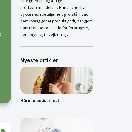
sine grundige og ærlige
Skælshampoo Bedst i
produktanmeldelser. Hans evne til at
Test
dykke ned i detaljerne og forstå, hvad
Bedste Krøllecremer
der virkelig gør et produkt godt, har gjort
Bedste Malersprøjter
ham til en betroet kilde for forbrugere,
d
der søger ægte vejledning.
Føntørrer bedst i test
Nyeste artikler
Hårolie bedst i test