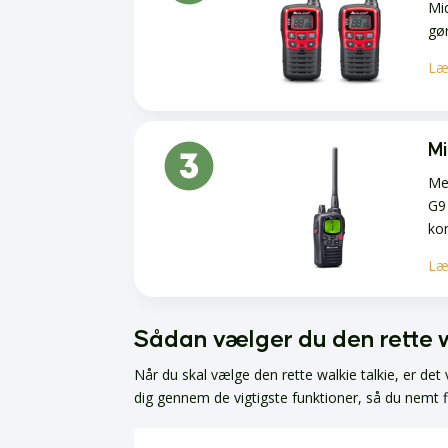
Mid
gør
Læ
Mi
Me
G9 
ko
Læ
Sådan vælger du den rette wa
Når du skal vælge den rette walkie talkie, er det 
dig gennem de vigtigste funktioner, så du nemt 