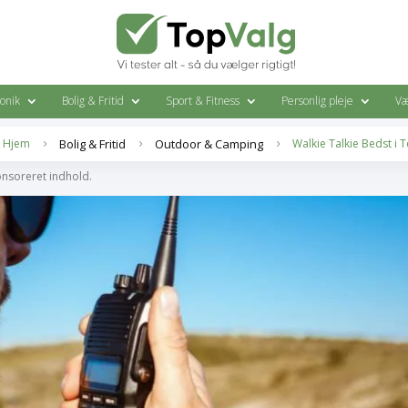
ronik
Bolig & Fritid
Sport & Fitness
Personlig pleje
Væ
Hjem
Bolig & Fritid
Outdoor & Camping
Walkie Talkie Bedst i T
5
5
5
onsoreret indhold.