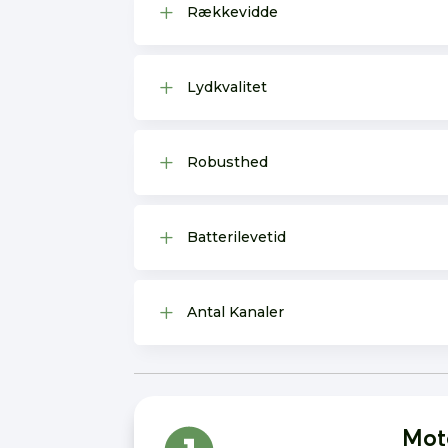
L
Rækkevidde
L
Lydkvalitet
L
Robusthed
L
Batterilevetid
L
Antal Kanaler
Mot