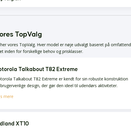
vores TopValg
i her vores TopValg. Hver model er nøje udvalgt baseret på omfatten
t inden for forskellige behov og prisklasser.
torola Talkabout T82 Extreme
orola Talkabout T82 Extreme er kendt for sin robuste konstruktion
brugervenlige design, der gør den ideel til udendørs aktiviteter.
s mere
dland XT10