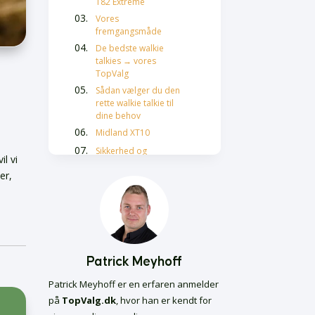
T82 Extreme
Vores
fremgangsmåde
De bedste walkie
talkies → vores
TopValg
Sådan vælger du den
rette walkie talkie til
dine behov
Midland XT10
Sikkerhed og
l vi
lovgivning ved brug af
er,
Walkie Talkies
Walkie Talkies til børn
Anvendelsesmuligheder
for Walkie Talkies
Fremtidige trends for
Walkie Talkies
Patrick Meyhoff
Ofte stillede
spørgsmål om walkie
Patrick Meyhoff er en erfaren anmelder
talkies
på
TopValg.dk
, hvor han er kendt for
Hårolie bedst i test