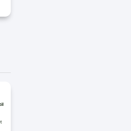
il
et