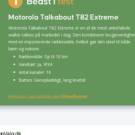
Motorola Talkabout T82 Extreme
Motorola Talkabout T82 Extreme er en af de mest anbefalede
walkie talkies på markedet i dag. Den kombinerer brugervenlighe
med en imponerende rækkevidde, hvilket gør den ideel til både
børn og voksne.
Rækkevidde: Op til 10 km
Vandtæt: Ja, IPX4
Antal kanaler: 16
Batteri: Genopladeligt, lang levetid
Annonce i samarbejde med
PriceRunner
opValg.dk