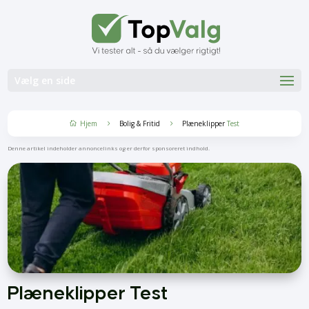
Vælg en side
Hjem
Bolig & Fritid
Plæneklipper
Test
5
5

Denne artikel indeholder annoncelinks og er derfor sponsoreret indhold.
Plæneklipper Test