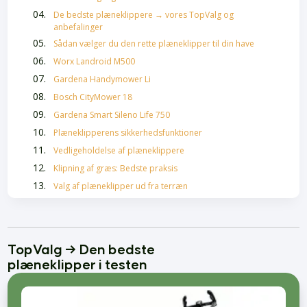
De bedste plæneklippere → vores TopValg og
anbefalinger
Sådan vælger du den rette plæneklipper til din have
Worx Landroid M500
Gardena Handymower Li
Bosch CityMower 18
Gardena Smart Sileno Life 750
Plæneklipperens sikkerhedsfunktioner
Vedligeholdelse af plæneklippere
Klipning af græs: Bedste praksis
Valg af plæneklipper ud fra terræn
Ofte stillede spørgsmål om plæneklippere
Dewalt hækkeklipper test
Overfræser test
TopValg → Den bedste
Excentersliber test
plæneklipper i testen
Dykpumpe test
Industristøvsuger bedst i test