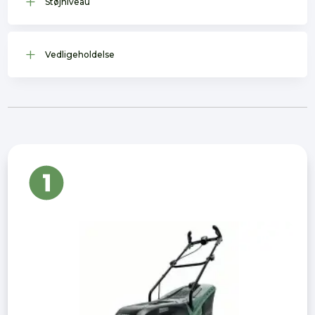
L
Støjniveau
L
Vedligeholdelse