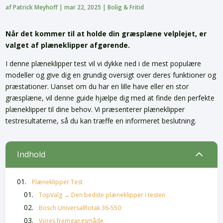
af
Patrick Meyhoff
|
mar 22, 2025
|
Bolig & Fritid
Når det kommer til at holde din græsplæne velplejet, er
valget af plæneklipper afgørende.
I denne plæneklipper test vil vi dykke ned i de mest populære
modeller og give dig en grundig oversigt over deres funktioner og
præstationer. Uanset om du har en lille have eller en stor
græsplæne, vil denne guide hjælpe dig med at finde den perfekte
plæneklipper til dine behov. Vi præsenterer plæneklipper
testresultaterne, så du kan træffe en informeret beslutning.
2
Indhold
Plæneklipper Test
TopValg → Den bedste plæneklipper i testen
Bosch UniversalRotak 36-550
Vores fremgangsmåde