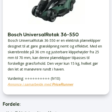
Bosch UniversalRotak 36-550
Bosch UniversalRotak 36-550 er en elektrisk plæneklipper
designet til at gøre græsklipning nemt og effektivt. Med en
skærebredde på 36 cm og justerbare klippehøjder fra 25
mm til 70 mm, kan denne plæneklipper tilpasses til
forskellige græsforhold. Den vejer kun 15 kg, hvilket gør
den let at manøvrere rundt i haven.
Vurdering: ⭐️⭐️⭐️⭐️⭐️⭐️⭐️⭐️⭐️⭐️ (9/10)
Annonce i samarbejde med
PriceRunner
Fordele: