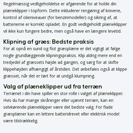
Regelmæssig vedligeholdelse er afgørende for at holde din
plæneklipper i topform. Dette inkluderer rengøring af knivene,
kontrol af olieniveauer (for benzinmodeller) og sikring af, at
batterierne er korrekt opladet. En godt vedligeholdt plæneklipper
vil ikke kun fungere bedre, men også have en længere levetid.
Klipning af græs: Bedste praksis
For at opnå en sund og flot græsplæne er det vigtigt at følge
nogle grundlæggende klipningspraksis. Klip aldrig mere end en
tredjedel af græssets højde ad gangen, og sørg for at skifte
klippehøjden afhængigt af årstiden. Det anbefales også at klippe
græsset, når det er tørt for at undgå klumpning.
Valg af plæneklipper ud fra terræn
Terrænet i din have spiller en stor rolle i valget af plæneklipper.
Hvis du har mange skråninger eller ujævnt terræn, kan en
selvkørende plæneklipper være det bedste valg. For flade
græsplæner kan en lettere batteridrevet eller elektrisk model
være tilstrækkelig.