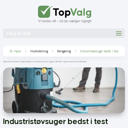
Vælg en side
Hjem
Husholdning
Rengøring
Industristøvsuger bedst i test
5
5
5

Denne artikel indeholder annoncelinks og er derfor sponsoreret indhold.
Industristøvsuger bedst i test