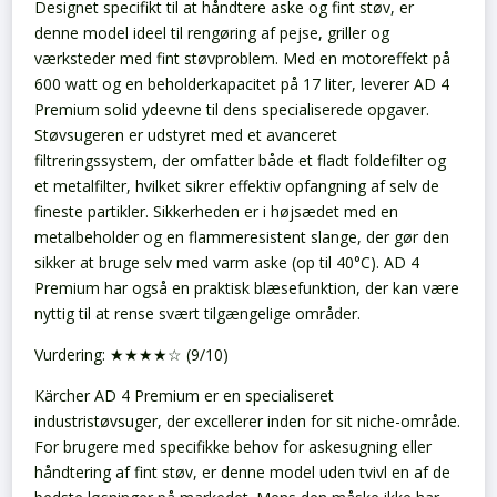
Designet specifikt til at håndtere aske og fint støv, er
denne model ideel til rengøring af pejse, griller og
værksteder med fint støvproblem. Med en motoreffekt på
600 watt og en beholderkapacitet på 17 liter, leverer AD 4
Premium solid ydeevne til dens specialiserede opgaver.
Støvsugeren er udstyret med et avanceret
filtreringssystem, der omfatter både et fladt foldefilter og
et metalfilter, hvilket sikrer effektiv opfangning af selv de
fineste partikler. Sikkerheden er i højsædet med en
metalbeholder og en flammeresistent slange, der gør den
sikker at bruge selv med varm aske (op til 40°C). AD 4
Premium har også en praktisk blæsefunktion, der kan være
nyttig til at rense svært tilgængelige områder.
Vurdering: ★★★★☆ (9/10)
Kärcher AD 4 Premium er en specialiseret
industristøvsuger, der excellerer inden for sit niche-område.
For brugere med specifikke behov for askesugning eller
håndtering af fint støv, er denne model uden tvivl en af de