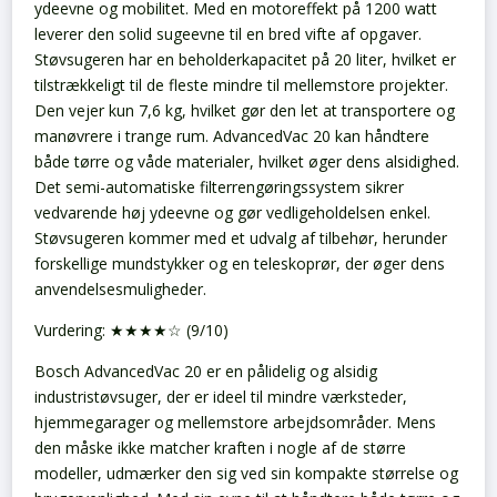
ydeevne og mobilitet. Med en motoreffekt på 1200 watt
leverer den solid sugeevne til en bred vifte af opgaver.
Støvsugeren har en beholderkapacitet på 20 liter, hvilket er
tilstrækkeligt til de fleste mindre til mellemstore projekter.
Den vejer kun 7,6 kg, hvilket gør den let at transportere og
manøvrere i trange rum. AdvancedVac 20 kan håndtere
både tørre og våde materialer, hvilket øger dens alsidighed.
Det semi-automatiske filterrengøringssystem sikrer
vedvarende høj ydeevne og gør vedligeholdelsen enkel.
Støvsugeren kommer med et udvalg af tilbehør, herunder
forskellige mundstykker og en teleskoprør, der øger dens
anvendelsesmuligheder.
Vurdering: ★★★★☆ (9/10)
Bosch AdvancedVac 20 er en pålidelig og alsidig
industristøvsuger, der er ideel til mindre værksteder,
hjemmegarager og mellemstore arbejdsområder. Mens
den måske ikke matcher kraften i nogle af de større
modeller, udmærker den sig ved sin kompakte størrelse og