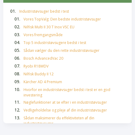
Industristøvsuger bedst i test
Vores TopValg: Den bedste industristøvsuger
Nilfisk Multi II 30 T Inox VSC EU
Vores fremgangsmåde
Top 5 industristøvsugere bedst i test
Sådan vælger du den rette industristøvsuger
Bosch AdvancedVac 20
Ryobi R18WDV
Nilfisk Buddy II 12
Kärcher AD 4 Premium
Hvorfor en industristøvsuger bedst i test er en god
investering
Nøglefunktioner at se efter i en industristøvsuger
Vedligeholdelse og pleje af din industristøvsuger
Sådan maksimerer du effektiviteten af din
industristøvsuger
Ofte stillede spørgsmål om industristøvsugere