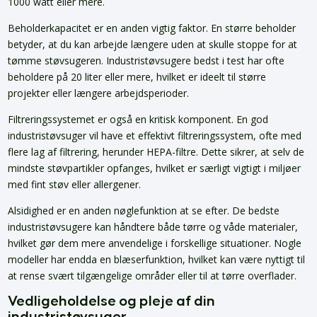
1000 watt eller mere.
Beholderkapacitet er en anden vigtig faktor. En større beholder
betyder, at du kan arbejde længere uden at skulle stoppe for at
tømme støvsugeren. Industristøvsugere bedst i test har ofte
beholdere på 20 liter eller mere, hvilket er ideelt til større
projekter eller længere arbejdsperioder.
Filtreringssystemet er også en kritisk komponent. En god
industristøvsuger vil have et effektivt filtreringssystem, ofte med
flere lag af filtrering, herunder HEPA-filtre. Dette sikrer, at selv de
mindste støvpartikler opfanges, hvilket er særligt vigtigt i miljøer
med fint støv eller allergener.
Alsidighed er en anden nøglefunktion at se efter. De bedste
industristøvsugere kan håndtere både tørre og våde materialer,
hvilket gør dem mere anvendelige i forskellige situationer. Nogle
modeller har endda en blæserfunktion, hvilket kan være nyttigt til
at rense svært tilgængelige områder eller til at tørre overflader.
Vedligeholdelse og pleje af din
industristøvsuger