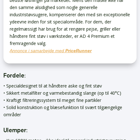
bedste løsninger på markedet. Mens den måske ikke har
den samme alsidighed som nogle generelle
industristøvsugere, kompenserer den med sin exceptionelle
ydeevne inden for sit specialområde. For dem, der
regelmæssigt har brug for at rengøre pejse, griller eller
håndtere fint støv i værksteder, er AD 4 Premium et
fremragende valg.
Annonce i samarbejde med
PriceRunner
Fordele:
• Specialdesignet til at håndtere aske og fint støv
• Sikkert metalfilter og varmebestandig slange (op til 40°C)
• Kraftigt filtreringssystem til meget fine partikler
• Solid konstruktion og blæsefunktion til svært tilgængelige
områder
Ulemper: