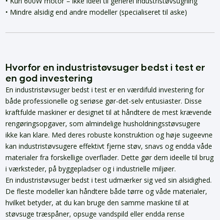
• Kun 600W motor – ikke ideel til generel industristøvsugning
• Mindre alsidig end andre modeller (specialiseret til aske)
Hvorfor en industristøvsuger bedst i test er
en god investering
En industristøvsuger bedst i test er en værdifuld investering for
både professionelle og seriøse gør-det-selv entusiaster. Disse
kraftfulde maskiner er designet til at håndtere de mest krævende
rengøringsopgaver, som almindelige husholdningsstøvsugere
ikke kan klare. Med deres robuste konstruktion og høje sugeevne
kan industristøvsugere effektivt fjerne støv, snavs og endda våde
materialer fra forskellige overflader. Dette gør dem ideelle til brug
i værksteder, på byggepladser og i industrielle miljøer.
En industristøvsuger bedst i test udmærker sig ved sin alsidighed.
De fleste modeller kan håndtere både tørre og våde materialer,
hvilket betyder, at du kan bruge den samme maskine til at
støvsuge træspåner, opsuge vandspild eller endda rense