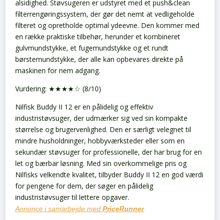
alsidighed. Støvsugeren er udstyret med et push&clean
filterrengøringssystem, der gør det nemt at vedligeholde
filteret og opretholde optimal ydeevne. Den kommer med
en række praktiske tilbehør, herunder et kombineret
gulvmundstykke, et fugemundstykke og et rundt
børstemundstykke, der alle kan opbevares direkte på
maskinen for nem adgang.
Vurdering: ★★★★☆ (8/10)
Nilfisk Buddy II 12 er en pålidelig og effektiv
industristøvsuger, der udmærker sig ved sin kompakte
størrelse og brugervenlighed. Den er særligt velegnet til
mindre husholdninger, hobbyværksteder eller som en
sekundær støvsuger for professionelle, der har brug for en
let og bærbar løsning. Med sin overkommelige pris og
Nilfisks velkendte kvalitet, tilbyder Buddy II 12 en god værdi
for pengene for dem, der søger en pålidelig
industristøvsuger til lettere opgaver.
Annonce i samarbejde med
PriceRunner