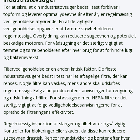
For at sikre, at din industristøvsuger bedst i test forbliver i
topform og leverer optimal ydeevne år efter år, er regelmæssig
vedligeholdelse afgørende. En af de vigtigste
vedligeholdelsesopgaver er at tømme støvbeholderen
regelmæssigt. Overfyldning kan reducere sugeevnen og potentielt
beskadige motoren. For vådsugning er det særligt vigtigt at
tømme og tørre beholderen efter hver brug for at forhindre lugt
og bakterievækst.
Filtervedligeholdelse er en anden kritisk faktor. De fleste
industristøvsugere bedst i test har let aftagelige filtre, der kan
renses. Nogle filtre kan vaskes, mens andre skal udskiftes
regelmæssigt. Følg altid producentens anvisninger for rengøring
og udskiftning af filtre. For støvsugere med HEPA-filtre er det
særligt vigtigt at følge vedligeholdelsesanvisningerne for at
opretholde filtreringens effektivitet.
Regelmæssig inspektion af slanger og tilbehør er også vigtig.
Kontroller for blokeringer eller skader, da disse kan reducere
sugeevnen drastisk. Rengør mundstykker og børster efter hver