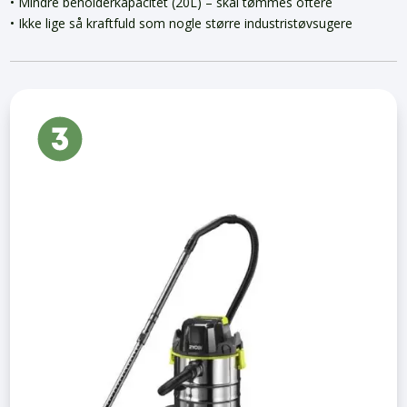
• Mindre beholderkapacitet (20L) – skal tømmes oftere
• Ikke lige så kraftfuld som nogle større industristøvsugere