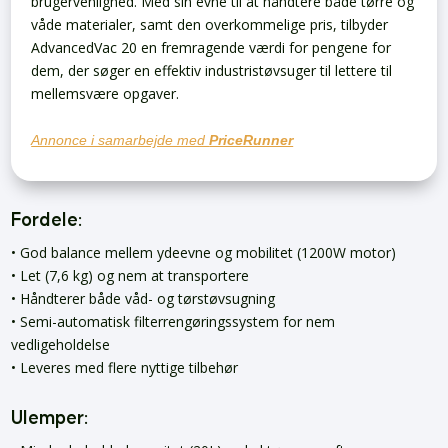
brugervenlighed. Med sin evne til at håndtere både tørre og
våde materialer, samt den overkommelige pris, tilbyder
AdvancedVac 20 en fremragende værdi for pengene for
dem, der søger en effektiv industristøvsuger til lettere til
mellemsvære opgaver.
Annonce i samarbejde med
PriceRunner
Fordele:
• God balance mellem ydeevne og mobilitet (1200W motor)
• Let (7,6 kg) og nem at transportere
• Håndterer både våd- og tørstøvsugning
• Semi-automatisk filterrengøringssystem for nem
vedligeholdelse
• Leveres med flere nyttige tilbehør
Ulemper: