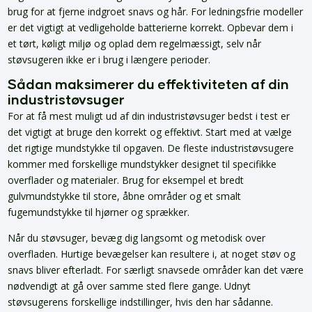
brug for at fjerne indgroet snavs og hår. For ledningsfrie modeller
er det vigtigt at vedligeholde batterierne korrekt. Opbevar dem i
et tørt, køligt miljø og oplad dem regelmæssigt, selv når
støvsugeren ikke er i brug i længere perioder.
Sådan maksimerer du effektiviteten af din
industristøvsuger
For at få mest muligt ud af din industristøvsuger bedst i test er
det vigtigt at bruge den korrekt og effektivt. Start med at vælge
det rigtige mundstykke til opgaven. De fleste industristøvsugere
kommer med forskellige mundstykker designet til specifikke
overflader og materialer. Brug for eksempel et bredt
gulvmundstykke til store, åbne områder og et smalt
fugemundstykke til hjørner og sprækker.
Når du støvsuger, bevæg dig langsomt og metodisk over
overfladen. Hurtige bevægelser kan resultere i, at noget støv og
snavs bliver efterladt. For særligt snavsede områder kan det være
nødvendigt at gå over samme sted flere gange. Udnyt
støvsugerens forskellige indstillinger, hvis den har sådanne.