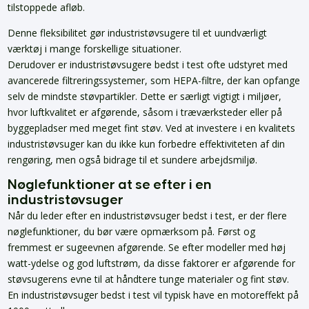
tilstoppede afløb.
Denne fleksibilitet gør industristøvsugere til et uundværligt
værktøj i mange forskellige situationer.
Derudover er industristøvsugere bedst i test ofte udstyret med
avancerede filtreringssystemer, som HEPA-filtre, der kan opfange
selv de mindste støvpartikler. Dette er særligt vigtigt i miljøer,
hvor luftkvalitet er afgørende, såsom i træværksteder eller på
byggepladser med meget fint støv. Ved at investere i en kvalitets
industristøvsuger kan du ikke kun forbedre effektiviteten af din
rengøring, men også bidrage til et sundere arbejdsmiljø.
Nøglefunktioner at se efter i en
industristøvsuger
Når du leder efter en industristøvsuger bedst i test, er der flere
nøglefunktioner, du bør være opmærksom på. Først og
fremmest er sugeevnen afgørende. Se efter modeller med høj
watt-ydelse og god luftstrøm, da disse faktorer er afgørende for
støvsugerens evne til at håndtere tunge materialer og fint støv.
En industristøvsuger bedst i test vil typisk have en motoreffekt på