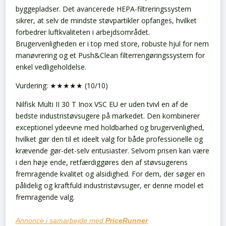
byggepladser. Det avancerede HEPA-filtreringssystem
sikrer, at selv de mindste støvpartikler opfanges, hvilket
forbedrer luftkvaliteten i arbejdsområdet.
Brugervenligheden er i top med store, robuste hjul for nem
manøvrering og et Push&Clean filterrengøringssystem for
enkel vedligeholdelse.
Vurdering: ★★★★★ (10/10)
Nilfisk Multi II 30 T Inox VSC EU er uden tvivl en af de
bedste industristøvsugere på markedet. Den kombinerer
exceptionel ydeevne med holdbarhed og brugervenlighed,
hvilket gør den til et ideelt valg for både professionelle og
krævende gør-det-selv entusiaster. Selvom prisen kan være
i den høje ende, retfærdiggøres den af støvsugerens
fremragende kvalitet og alsidighed. For dem, der søger en
pålidelig og kraftfuld industristøvsuger, er denne model et
fremragende valg.
Annonce i samarbejde med
PriceRunner